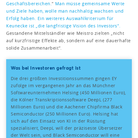
Geschäftsbereichen.
“
Man müsse gemeinsame Werte
und Ziele haben, wolle man nachhaltig wachsen und
Erfolg haben. Ein weiteres Auswahlkriterium für
Keunecke ist „die langfristige Vision des Investors“.
Gestandene Mittelständler wie Meistro zielten „nicht
auf kurzfristige Effekte ab, sondern auf eine dauerhafte
solide Zusammenarbeit“.
Was bei Investoren gefragt ist
Die drei größten Investitionssummen gingen EY
zufolge im vergangenen Jahr an das Münchner
Softwareunternehmen Helsing (450 Millionen Euro),
die Kölner Transkriptionssoftware DeepL (277
Millionen Euro) und die Aachener Chipfirma Black
Semiconductor (250 Millionen Euro). Helsing hat
sich auf den Einsatz von KI in der Rüstung
spezialisiert, DeepL will der präziseste Übersetzer
der Welt sein, und Black Semiconductor will eine