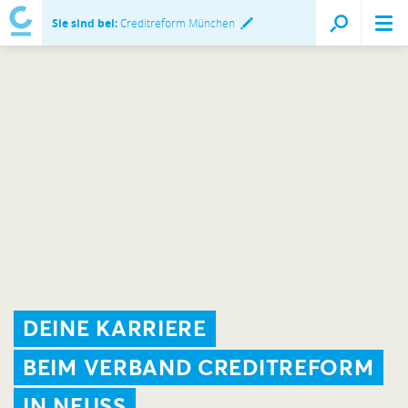
Sie sind bei:
Creditreform München
DEINE KARRIERE
BEIM VERBAND CREDITREFORM
IN NEUSS