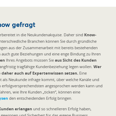
ow gefragt
orbereitet in die Neukundenakquise. Daher sind
Know-
unterschiedliche Branchen können Sie durch gründliche
ngen aus der Zusammenarbeit mit bereits bestehenden
 auch gute Beziehungen und eine enge Bindung zu Ihren
zen
Ihres Angebots müssen Sie
aus Sicht des Kunden
 langfristig tragfähige Kundenbeziehung legen wollen.
Wer
e daher auch auf Expertenwissen setzen.
Eine
pt als Neukunde infrage kommt, über welche Kanäle und
m erfolgversprechendsten angesprochen werden kann und
fahren, wie Ihre Kunden „ticken“, können eine
ysen
den entscheidenden Erfolg bringen.
 Kunden erlangen
und so schnelleren Erfolg haben,
 gewinnen und Sicherheit für das eigene Business