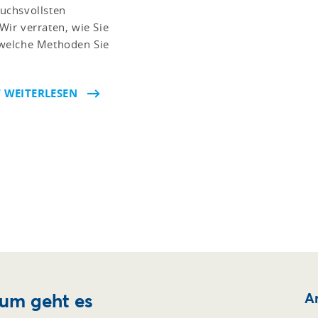
uchsvollsten
ir verraten, wie Sie
 welche Methoden Sie
T WEITERLESEN
um geht es
Ar