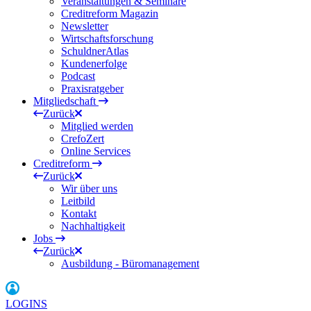
Veranstaltungen & Seminare
Creditreform Magazin
Newsletter
Wirtschaftsforschung
SchuldnerAtlas
Kundenerfolge
Podcast
Praxisratgeber
Mitgliedschaft
Zurück
Mitglied werden
CrefoZert
Online Services
Creditreform
Zurück
Wir über uns
Leitbild
Kontakt
Nachhaltigkeit
Jobs
Zurück
Ausbildung - Büromanagement
LOGINS