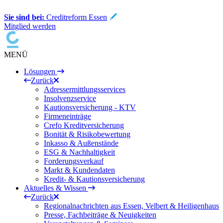
Sie sind bei:
Creditreform Essen
Mitglied werden
MENÜ
Lösungen
Zurück
Adressermittlungsservices
Insolvenzservice
Kautionsversicherung - KTV
Firmeneinträge
Crefo Kreditversicherung
Bonität & Risikobewertung
Inkasso & Außenstände
ESG & Nachhaltigkeit
Forderungsverkauf
Markt & Kundendaten
Kredit- & Kautionsversicherung
Aktuelles & Wissen
Zurück
Regionalnachrichten aus Essen, Velbert & Heiligenhaus
Presse, Fachbeiträge & Neuigkeiten