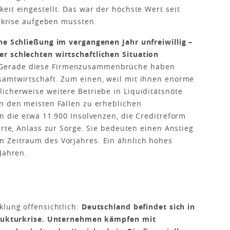
eit eingestellt. Das war der höchste Wert seit
nzkrise aufgeben mussten.
ne Schließung im vergangenen Jahr unfreiwillig –
r schlechten wirtschaftlichen Situation
Gerade diese Firmenzusammenbrüche haben
samtwirtschaft. Zum einen, weil mit ihnen enorme
icherweise weitere Betriebe in Liquiditätsnöte
n den meisten Fällen zu erheblichen
n die etwa 11.900 Insolvenzen, die Creditreform
erte, Anlass zur Sorge. Sie bedeuten einen Anstieg
 Zeitraum des Vorjahres. Ein ähnlich hohes
Jahren.
klung offensichtlich:
Deutschland befindet sich in
Strukturkrise. Unternehmen kämpfen mit