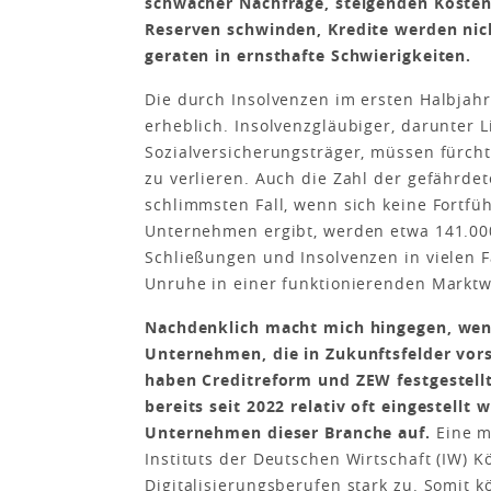
schwacher Nachfrage, steigenden Kosten 
Reserven schwinden, Kredite werden nic
geraten in ernsthafte Schwierigkeiten.
Die durch Insolvenzen im ersten Halbjah
erheblich. Insolvenzgläubiger, da­runter 
Sozialversicherungsträger, müssen fürcht
zu verlieren. Auch die Zahl der gefährdet
schlimmsten Fall, wenn sich keine Fortfü
Unternehmen ergibt, werden etwa 141.00
Schließungen und Insolvenzen in vielen F
Unruhe in einer funktionierenden Marktwi
Nachdenklich macht mich hingegen, wen
Unternehmen, die in Zukunftsfelder vo
haben Creditreform und ZEW festgestellt
bereits seit 2022 relativ oft eingestell
Unternehmen dieser Branche auf.
Eine m
Instituts der Deutschen Wirtschaft (IW)
Digitalisierungsberufen stark zu. Somit