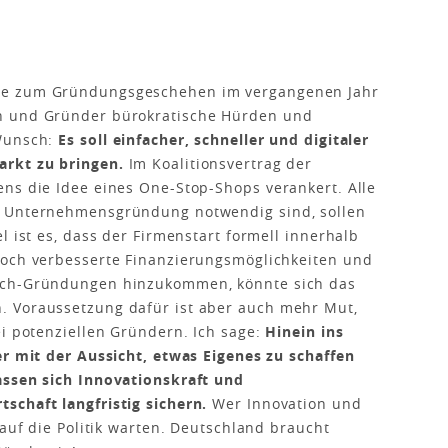
pe zum Gründungsgeschehen im vergangenen Jahr
n und Gründer bürokratische Hürden und
 Wunsch:
Es soll einfacher, schneller und digitaler
arkt zu bringen.
Im Koalitionsvertrag der
ns die Idee eines One-Stop-Shops verankert. Alle
e Unternehmensgründung notwendig sind, sollen
l ist es, dass der Firmenstart formell innerhalb
noch verbesserte Finanzierungsmöglichkeiten und
ech-Gründungen hinzukommen, könnte sich das
 Vo­raussetzung dafür ist aber auch mehr Mut,
ei potenziellen Gründern. Ich sage:
Hinein ins
er mit der Aussicht, etwas Eigenes zu schaffen
assen sich Innovationskraft und
schaft langfristig sichern.
Wer Innovation und
 auf die Politik warten. Deutschland braucht