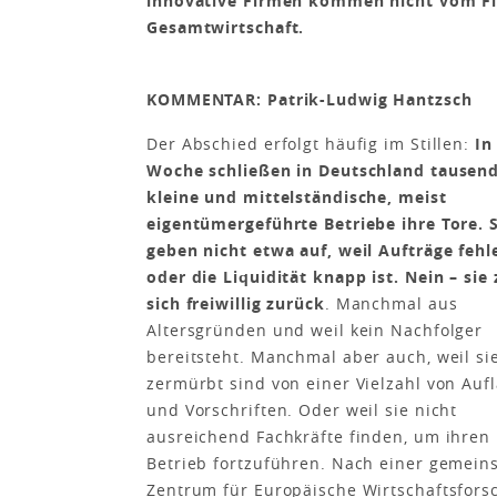
innovative Firmen kommen nicht vom Fle
Gesamtwirtschaft.
KOMMENTAR: Patrik-Ludwig Hantzsch
Der Abschied erfolgt häufig im Stillen:
In 
Woche schließen in Deutschland tausen
kleine und mittelständische, meist
eigentümergeführte Betriebe ihre Tore. 
geben nicht etwa auf, weil Aufträge fehl
oder die Liquidität knapp ist. Nein – sie
sich freiwillig zurück
. Manchmal aus
Altersgründen und weil kein Nachfolger
bereitsteht. Manchmal aber auch, weil si
zermürbt sind von einer Vielzahl von Auf
und Vorschriften. Oder weil sie nicht
ausreichend Fachkräfte finden, um ihren
Betrieb fortzuführen. Nach einer gemei
Zentrum für Europäische Wirtschaftsfor