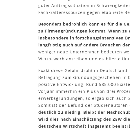
guter Auftragssituation in Schwierigkeite
Fachkräfteressourcen gegen etablierte B
Besonders bedrohlich kann es für die G
zu Firmengründungen kommt. Wenn zu we
insbesondere in forschungsintensiven B
langfristig auch auf andere Branchen d
weniger neue Unternehmen bedeuten weni
Wettbewerb antreiben und etablierte Un
Exakt diese Gefahr droht in Deutschland:
Befragung zum Gründungsgeschehen in Deu
positive Entwicklung. Rund 585.000 Exi
Vorjahr immerhin ein Plus von drei Prozen
erwerbsgründungen, so ergab sich auch 2
Somit ist der Befund der Studienautoren
deutlich zu niedrig. Bleibt der Nachsc
wird dies nach Einschätzung des ZEW di
deutschen Wirtschaft insgesamt beeintr