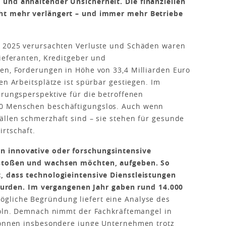
und anhaltender Unsicherheit. Die finanziellen
ht mehr verlängert – und immer mehr Betriebe
r 2025 verursachten Verluste und Schäden waren
Lieferanten, Kreditgeber und
en, Forderungen in Höhe von 33,4 Milliarden Euro
en Arbeitsplätze ist spürbar gestiegen. Im
hrungsperspektive für die betroffenen
0 Menschen beschäftigungslos. Auch wenn
ällen schmerzhaft sind – sie stehen für gesunde
rtschaft.
n innovative oder forschungsintensive
rstoßen und wachsen möchten, aufgeben. So
, dass technologieintensive Dienstleistungen
t wurden. Im vergangenen Jahr gaben rund 14.000
ögliche Begründung liefert eine Analyse des
 Köln. Demnach nimmt der Fachkräftemangel in
 können insbesondere junge Unternehmen trotz