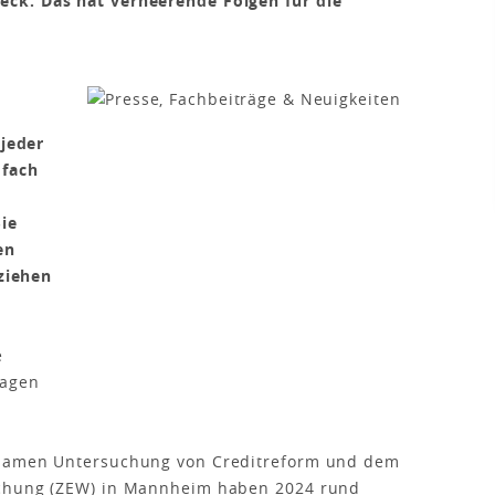
ck. Das hat verheerende Folgen für die
jeder
dfach
Sie
en
 ziehen
e
lagen
nsamen Untersuchung von Creditreform und dem
schung (ZEW) in Mannheim haben 2024 rund