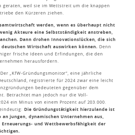
n geraten, weil sie im Wettstreit um die knappen
etriebe den Kürzeren ziehen.
esamtwirtschaft werden, wenn es überhaupt nicht
nig Akteure eine Selbstständigkeit anstreben,
ranchen. Dann drohen Innovationslücken, die sich
er deutschen Wirtschaft auswirken können.
Denn
ger frische Ideen und Erfindungen, die den
ternehmen herausfordern.
 Der „KfW-Gründungsmonitor“, eine jährliche
tschland, registrierte für 2024 zwar eine leicht
stenzgründungen bedeuteten gegenüber dem
t. Betrachtet man jedoch nur die Voll­
024 ein Minus von einem Prozent auf 203.000.
 eindeutig:
Die Gründungstätigkeit hierzulande ist
hub an jungen, dynamischen Unternehmen aus,
e Erneuerungs- und Wettbewerbsfähigkeit der
ächtigen.