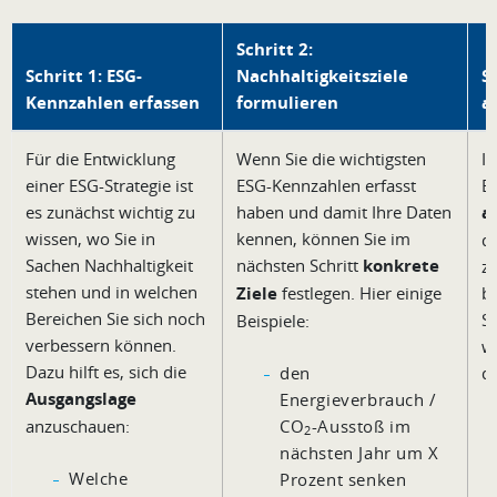
Schritt 2:
Schritt 1: ESG-
Nachhaltigkeitsziele
S
Kennzahlen erfassen
formulieren
a
Für die Entwicklung
Wenn Sie die wichtigsten
Im
einer ESG-Strategie ist
ESG-Kennzahlen erfasst
ES
es zunächst wichtig zu
haben und damit Ihre Daten
a
wissen, wo Sie in
kennen, können Sie im
di
Sachen Nachhaltigkeit
nächsten Schritt
konkrete
zu
stehen und in welchen
Ziele
festlegen. Hier einige
b
Bereichen Sie sich noch
S
Beispiele:
verbessern können.
w
Dazu hilft es, sich die
den
di
Ausgangslage
Energieverbrauch /
anzuschauen:
CO
-Ausstoß im
2
nächsten Jahr um X
Welche
Prozent senken