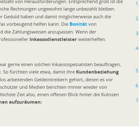
 Vielzahl von Herausforderungen. Entsprechend groß ist die
che Rechnungen ungewohnt lange unbezahlt bleiben.
r Geduld haben und damit möglicherweise auch die
 Was vorbeugend helfen kann: Die
Bonität
von
nd die Zahlungsweisen anzupassen. Wenn der
rofessioneller
Inkassodienstleister
weiterhelfen.
war gerne einen solchen Inkassospezialisten beauftragen,
. So fürchten viele etwa, damit ihre
Kundenbeziehung
los arbeitenden Geldeintreibern gehört, denen es vor
rschützer und Medien berichten immer wieder von
öchste Zeit also, einen offenen Blick hinter die Kulissen
then aufzuräumen: