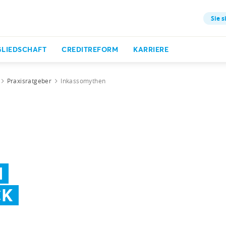
Sie s
GLIEDSCHAFT
CREDITREFORM
KARRIERE
Praxisratgeber
Inkassomythen
N
CK