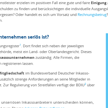
stleister erzielen im positiven Fall eine gute und faire
Einigung
hulden zu finden und berücksichtigen die individuelle Ausgangsl
vergessen? Oder handelt es sich um Vorsatz und
Rechnungsbetrug
n.
nternehmen seriös ist?
1
ungsregister
. Dort findet sich neben der jeweiligen
behörde, meist ein Land- oder Oberlandesgericht. Dieses
Inkassounternehmen
zuständig. Alle Firmen, die
 registrieren lassen.
itgliedschaft
im Bundesverband Deutscher Inkasso-
usätzlich strenge Anforderungen an seine Mitglieder in
2
 Zur Regulierung von Streitfällen verfügt der BDIU
über
on unseriösen Inkassoanbietern unterscheiden können,