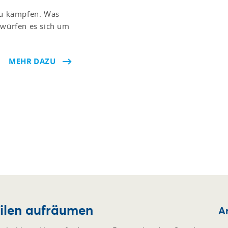
 zu kämpfen. Was
rwürfen es sich um
MEHR DAZU
eilen aufräumen
Ar