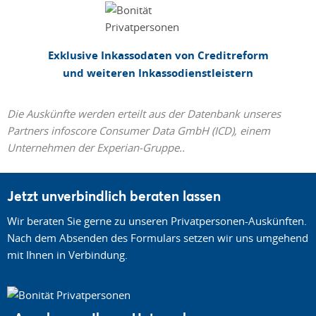
Exklusive Inkassodaten von Creditreform
und weiteren Inkassodienstleistern
Die Auskünfte werden erteilt aus der Datenbank unseres
Partners infoscore Consumer Data GmbH (ICD), einem
Unternehmen der Experian-Gruppe..
Jetzt unverbindlich beraten lassen
Wir beraten Sie gerne zu unseren Privatpersonen-Auskünften.
Nach dem Absenden des Formulars setzen wir uns umgehend
mit Ihnen in Verbindung.