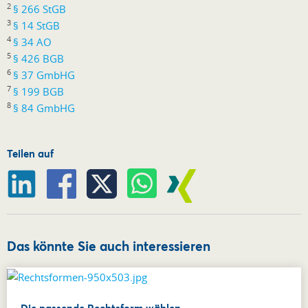
2
§ 266 StGB
3
§ 14 StGB
4
§ 34 AO
5
§ 426 BGB
6
§ 37 GmbHG
7
§ 199 BGB
8
§ 84 GmbHG
Teilen auf
Das könnte Sie auch interessieren