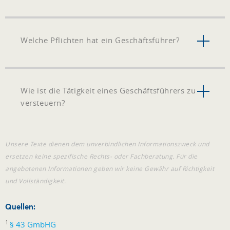
Welche Pflichten hat ein Geschäftsführer?
Wie ist die Tätigkeit eines Geschäftsführers zu
versteuern?
Unsere Texte dienen dem unverbindlichen Informationszweck und
ersetzen keine spezifische Rechts- oder Fachberatung. Für die
angebotenen Informationen geben wir keine Gewähr auf Richtigkeit
und Vollständigkeit.
Quellen:
1
§ 43 GmbHG