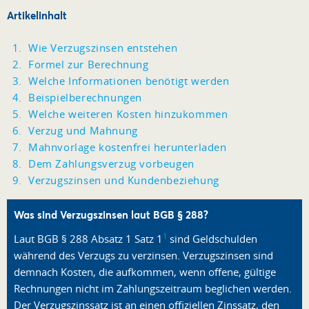
Artikelinhalt
Wie Verzugszinsen entstehen
Formel zur Berechnung
Welche Informationen benötigt werden
Beispielberechnungen
Welche weiteren Kosten hinzukommen
Verzug und Mahnung
Mahnvorlage kostenfrei herunterladen
Dem Zahlungsverzug vorbeugen
Verzugszinsen und Kundenbeziehung
Was sind Verzugszinsen laut BGB § 288?
1
Laut BGB § 288 Absatz 1 Satz 1
sind Geldschulden
während des Verzugs zu verzinsen. Verzugszinsen sind
demnach Kosten, die aufkommen, wenn offene, gültige
Rechnungen nicht im Zahlungszeitraum beglichen werden.
Der Verzugszinssatz ist an einen offiziellen Zinssatz, den