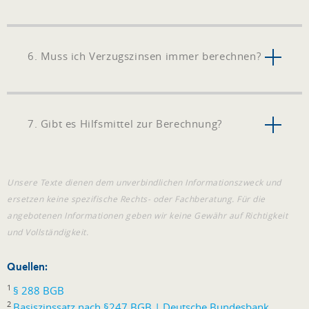
6. Muss ich Verzugszinsen immer berechnen?
7. Gibt es Hilfsmittel zur Berechnung?
Unsere Texte dienen dem unverbindlichen Informationszweck und
ersetzen keine spezifische Rechts- oder Fachberatung. Für die
angebotenen Informationen geben wir keine Gewähr auf Richtigkeit
und Vollständigkeit.
Quellen:
1
§ 288 BGB
2
Basiszinssatz nach §247 BGB | Deutsche Bundesbank