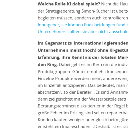
Welche Rolle KI dabei spielt?
Nicht die Haup
der Strategieberatung Simon-Kucher ist überz
begleiten müssen, sondern auch kontrollieren
Inputgeber, sie können Entscheidungen fundi
Unternehmers sollten sie aber nicht ausschalt
Im Gegensatz zu international agierende
Unternehmen meist (noch) ohne KI-gestütz
Erfahrung, ihre Kenntnis der lokalen Mär
den Ring.
Dabei geht es im Kern um die indiv
Produktgruppen. Günter empfiehlt konsequente
Einzelne Produkte werden mehr, andere wenig
im Einzelfall antizipieren. Das bedeutet, ma
abschätzen“, so der Berater. „Es sind Annahm
dann zielgerichtet mit der Wasserpistole statt
Beratungsterminen diskutiert er in der Regel 
große Fehler im Pricing sind selten reparierbar
Kunden kaufen weniger oder gleich beim günst
entsteht ein Imageschaden. „Deshalb ist es rat