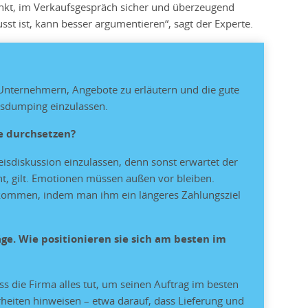
enkt, im Verkaufsgespräch sicher und überzeugend
sst ist, kann besser argumentieren“, sagt der Experte.
Unternehmern, Angebote zu erläutern und die gute
eisdumping einzulassen.
e durchsetzen?
reisdiskussion einzulassen, denn sonst erwartet der
t, gilt. Emotionen müssen außen vor bleiben.
kommen, indem man ihm ein längeres Zahlungsziel
. Wie positionieren sie sich am besten im
 die Firma alles tut, um seinen Auftrag im besten
rheiten hinweisen – etwa darauf, dass Lieferung und