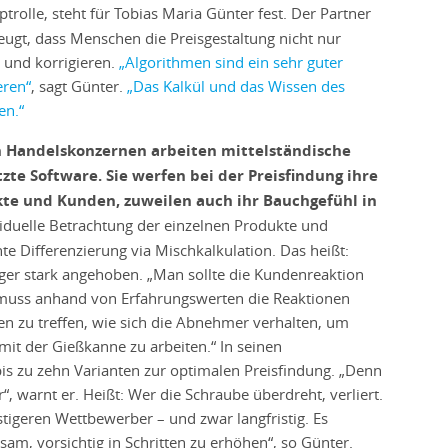
trolle, steht für Tobias Maria Günter fest. Der Partner
eugt, dass Menschen die Preisgestaltung nicht nur
 und korrigieren.
„Algorithmen sind ein sehr guter
eren“
, sagt Günter.
„Das Kalkül und das Wissen des
en.“
n Handelskonzernen arbeiten mittelständische
te Software. Sie werfen bei der Preisfindung ihre
kte und Kunden, zuweilen auch ihr Bauchgefühl in
iduelle Betrachtung der einzelnen Produkte und
 Differenzierung via Mischkalkulation. Das heißt:
er stark angehoben. „Man sollte die Kundenreaktion
n muss anhand von Erfahrungswerten die Reaktionen
en zu treffen, wie sich die Abnehmer verhalten, um
 mit der Gießkanne zu arbeiten.“ In seinen
bis zu zehn Varianten zur optimalen Preisfindung. „Denn
“, warnt er. Heißt: Wer die Schraube überdreht, verliert.
igeren Wettbewerber – und zwar langfristig. Es
sam, vorsichtig in Schritten zu erhöhen“, so Günter.