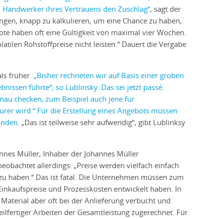
 Handwerker ihres Vertrauens den Zuschlag“
, sagt der
ungen, knapp zu kalkulieren, um eine Chance zu haben,
ote haben oft eine Gültigkeit von maximal vier Wochen.
tilen Rohstoffpreise nicht leisten.“ Dauert die Vergabe
ls früher.
„Bisher rechneten wir auf Basis einer groben
issen führte“, so Lublinsky. Das sei jetzt passé.
nau checken, zum Beispiel auch jene für
urer wird.“ Für die Erstellung eines Angebots müssen
finden
. „Das ist teilweise sehr aufwendig“, gibt Lublinksy
hannes Müller, Inhaber der Johannes Müller
eobachtet allerdings: „Preise werden vielfach einfach
t zu haben.“ Das ist fatal. Die Unternehmen müssen zum
 Einkaufspreise und Prozesskosten entwickelt haben. In
Material aber oft bei der Anlieferung verbucht und
eilfertiger Arbeiten der Gesamtleistung zugerechnet. Für