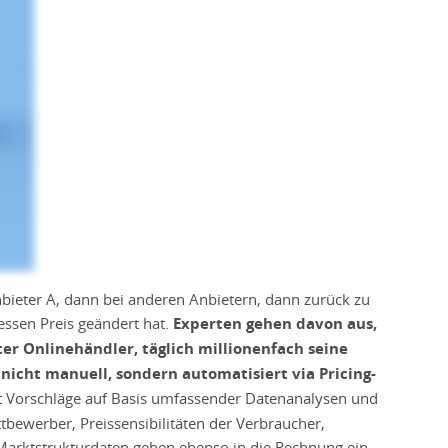
nbieter A, dann bei anderen Anbietern, dann zurück zu
dessen Preis geändert hat.
Experten gehen davon aus,
er Onlinehändler, täglich millionenfach seine
nicht manuell, sondern automatisiert via Pricing-
lt Vorschläge auf Basis umfassender Datenanalysen und
ttbewerber, Preissensibilitäten der Verbraucher,
arktstrukturdaten gehen ebenso in die Rechnung ein