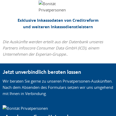
Exklusive Inkassodaten von Creditreform
und weiteren Inkassodienstleistern
Die Auskünfte werden erteilt aus der Datenbank unseres
Partners infoscore Consumer Data GmbH (ICD), einem
Unternehmen der Experian-Gruppe..
Jetzt unverbindlich beraten lassen
Wir beraten Sie gerne zu unseren Privatpersonen-Auskünften.
Nach dem Absenden des Formulars setzen wir uns umgehend
mit Ihnen in Verbindung.