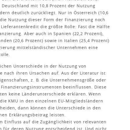
 in Deutschland mit 10,8 Prozent der Nutzung
rn deutlich zurückliegt. Nur in Österreich (10,6
st die Nutzung dieser Form der Finanzierung noch
 Lieferantenkredit die größte Rolle: Fast die Hälfte
anzierung. Aber auch in Spanien (22,2 Prozent),
nden (20,6 Prozent) sowie in Italien (25,4 Prozent)
anzierung mittelständischer Unternehmen eine
olle.
blichen Unterschiede in der Nutzung von
e nach ihren Ursachen auf. Aus der Literatur ist
genschaften, z. B. die Unternehmensgröße oder
 Finanzierungsinstrumenten beeinflussen. Diese
ten keine Länderunterschiede erklären. Wenn
h die KMU in den einzelnen EU-Mitgliedsländern
scheiden, dann können die Unterschiede in den
en Erklärungsbeitrag leisten.
Einfluss auf die Zugänglichkeit von relevanten
 für deren Nutzung entscheidend ist. Und nicht