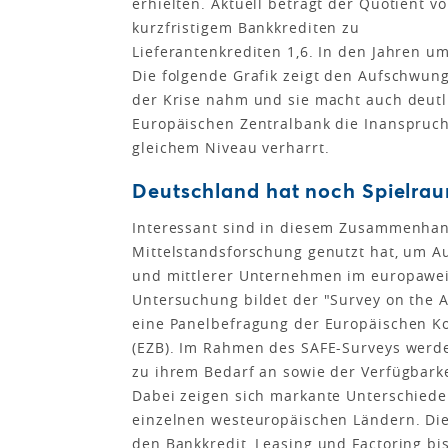
erhielten. Aktuell beträgt der Quotient v
kurzfristigem Bankkrediten zu
Lieferantenkrediten 1,6. In den Jahren um
Die folgende Grafik zeigt den Aufschwung
der Krise nahm und sie macht auch deutlic
Europäischen Zentralbank die Inanspruch
gleichem Niveau verharrt.
Deutschland hat noch Spielrau
Interessant sind in diesem Zusammenhang 
Mittelstandsforschung genutzt hat, um A
und mittlerer Unternehmen im europawei
Untersuchung bildet der "Survey on the Ac
eine Panelbefragung der Europäischen K
(EZB). Im Rahmen des SAFE-Surveys werde
zu ihrem Bedarf an sowie der Verfügbarke
Dabei zeigen sich markante Unterschiede
einzelnen westeuropäischen Ländern. Di
den Bankkredit, Leasing und Factoring bis