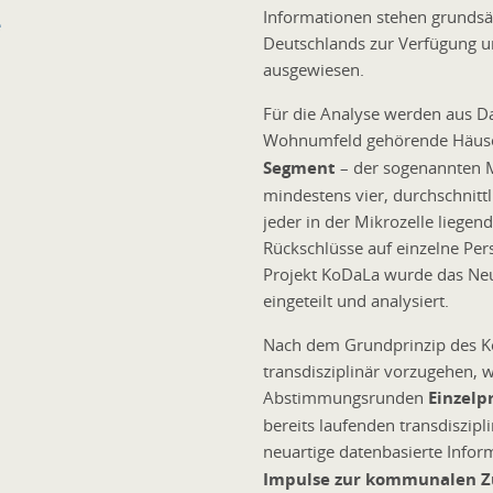
Informationen stehen grundsät
e
Deutschlands zur Verfügung u
ausgewiesen.
Für die Analyse werden aus 
Wohnumfeld gehörende Häus
Segment
– der sogenannten M
mindestens vier, durchschnittl
jeder in der Mikrozelle liege
Rückschlüsse auf einzelne Per
Projekt KoDaLa wurde das Neu
eingeteilt und analysiert.
Nach dem Grundprinzip des K
transdisziplinär vorzugehen, 
Abstimmungsrunden
Einzelp
bereits laufenden transdiszip
neuartige datenbasierte Info
Impulse zur kommunalen Z