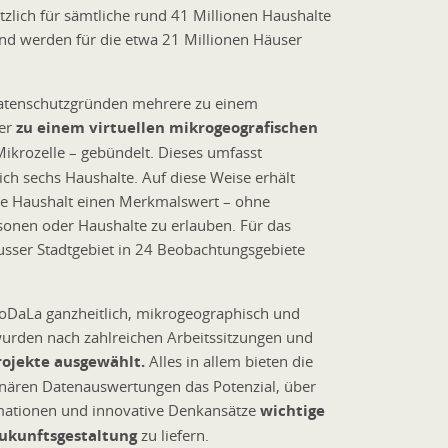
zlich für sämtliche rund 41 Millionen Haushalte
nd werden für die etwa 21 Millionen Häuser
Datenschutzgründen mehrere zu einem
er
zu einem virtuellen mikrogeografischen
ikrozelle – gebündelt. Dieses umfasst
ich sechs Haushalte. Auf diese Weise erhält
nde Haushalt einen Merkmalswert – ohne
sonen oder Haushalte zu erlauben. Für das
sser Stadtgebiet in 24 Beobachtungsgebiete
oDaLa ganzheitlich, mikrogeographisch und
wurden nach zahlreichen Arbeitssitzungen und
rojekte ausgewählt.
Alles in allem bieten die
linären Datenauswertungen das Potenzial, über
rmationen und innovative Denkansätze
wichtige
ukunftsgestaltung
zu liefern.