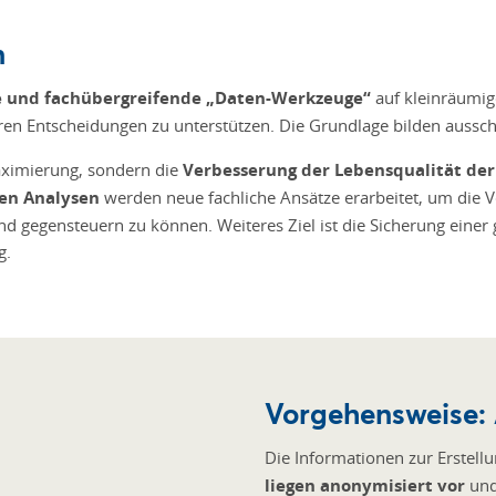
n
 und fachübergreifende „Daten-Werkzeuge“
auf kleinräumi
hren Entscheidungen zu unterstützen. Die Grundlage bilden aussch
aximierung, sondern die
Verbesserung der Lebensqualität de
en Analysen
werden neue fachliche Ansätze erarbeitet, um die 
und gegensteuern zu können. Weiteres Ziel ist die Sicherung einer
g.
Vorgehensweise: 
Die Informationen zur Erstel
liegen anonymisiert vor
und