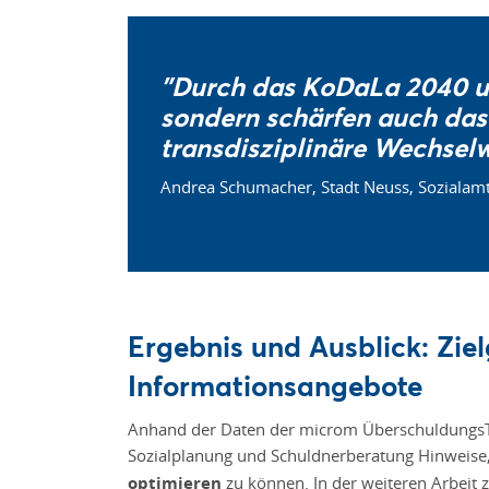
"Durch das KoDaLa 2040 un
sondern schärfen auch das 
transdisziplinäre Wechsel
Andrea Schumacher, Stadt Neuss, Sozialamt 
Ergebnis und Ausblick: Zi
Informationsangebote
Anhand der Daten der microm ÜberschuldungsTy
Sozialplanung und Schuldnerberatung Hinweise
optimieren
zu können. In der weiteren Arbeit