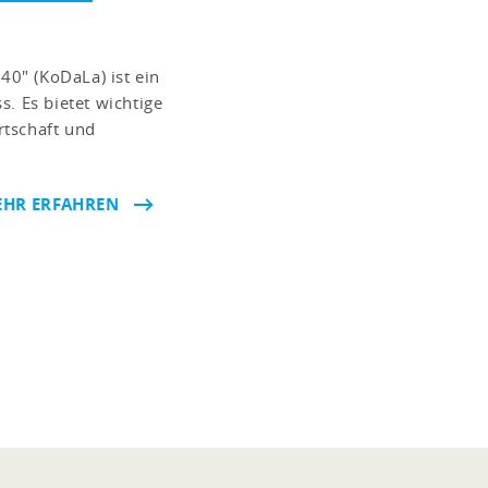
0" (KoDaLa) ist ein
. Es bietet wichtige
rtschaft und
EHR ERFAHREN