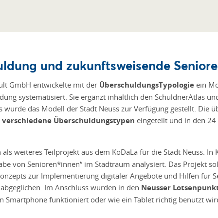
uldung und zukunftsweisende Seniore
lt GmbH entwickelte mit der
ÜberschuldungsTypologie
ein Mo
ng systematisiert. Sie ergänzt inhaltlich den SchuldnerAtlas u
s wurde das Modell der Stadt Neuss zur Verfügung gestellt. Die
n
verschiedene Überschuldungstypen
eingeteilt und in den 24
h als weiteres Teilprojekt aus dem KoDaLa für die Stadt Neuss. 
abe von Senioren*innen“ im Stadtraum analysiert. Das Projekt sol
Konzepts zur Implementierung digitaler Angebote und Hilfen für 
 abgeglichen. Im Anschluss wurden in den
Neusser Lotsenpunk
 Smartphone funktioniert oder wie ein Tablet richtig benutzt wir