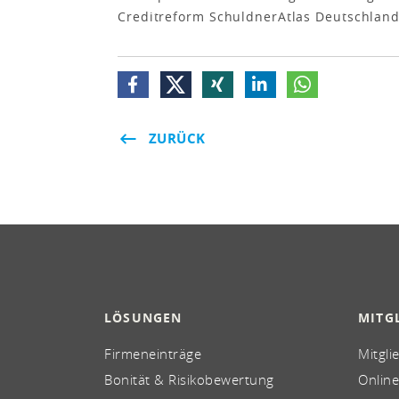
Creditreform SchuldnerAtlas Deutschland
ZURÜCK
LÖSUNGEN
MITG
Firmeneinträge
Mitgli
Bonität & Risikobewertung
Online