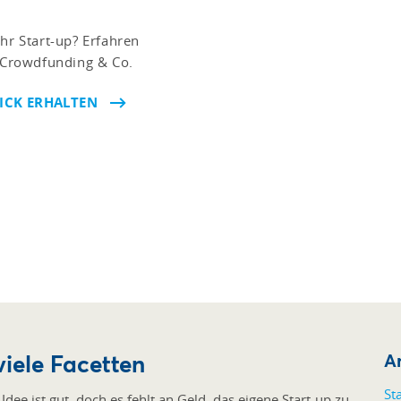
hr Start-up? Erfahren
, Crowdfunding & Co.
LICK ERHALTEN
viele Facetten
Ar
St
dee ist gut, doch es fehlt an Geld, das eigene Start-up zu