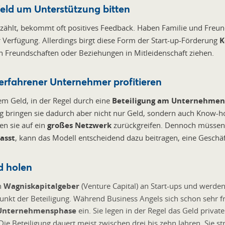
feld um Unterstützung bitten
zählt, bekommt oft positives Feedback. Haben Familie und Freu
ur Verfügung. Allerdings birgt diese Form der Start-up-Förderung
K
 Freundschaften oder Beziehungen in Mitleidenschaft ziehen.
erfahrener Unternehmer profitieren
em Geld, in der Regel durch eine
Beteiligung am Unternehmen
itig bringen sie dadurch aber nicht nur Geld, sondern auch Know-h
en sie auf ein
großes Netzwerk
zurückgreifen. Dennoch müssen 
asst
, kann das Modell entscheidend dazu beitragen, eine Geschä
d holen
h
Wagniskapitalgeber
(Venture Capital) an Start-ups und werde
nkt der Beteiligung. Während Business Angels sich schon sehr frü
n Unternehmensphase
ein. Sie legen in der Regel das Geld privat
Die Beteiligung dauert meist zwischen drei bis zehn Jahren. Sie s