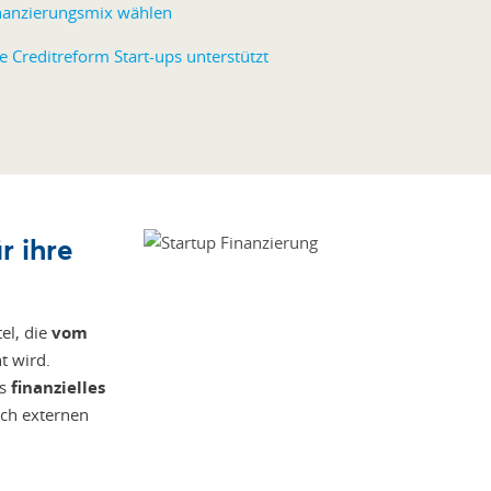
nanzierungsmix wählen
e Creditreform Start-ups unterstützt
r ihre
el, die
vom
t wird.
ls
finanzielles
auch externen