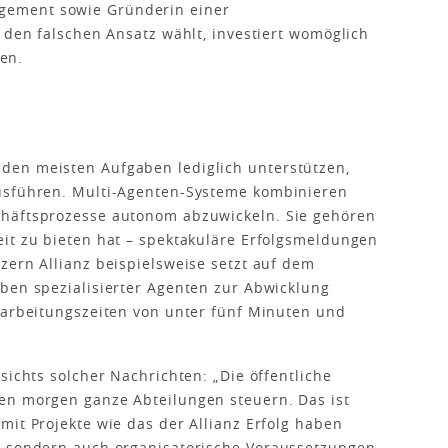
ement sowie Gründerin einer
 den falschen Ansatz wählt, investiert womöglich
gen.
den meisten Aufgaben lediglich unterstützen,
usführen. Multi-Agenten-Systeme kombinieren
chäftsprozesse autonom abzuwickeln. Sie gehören
it zu bieten hat – spektakuläre Erfolgsmeldungen
zern Allianz beispielsweise setzt auf dem
eben spezialisierter Agenten zur Abwicklung
earbeitungszeiten von unter fünf Minuten und
sichts solcher Nachrichten: „Die öffentliche
en morgen ganze Abteilungen steuern. Das ist
mit Projekte wie das der Allianz Erfolg haben
, sondern auch organisatorische Voraussetzungen