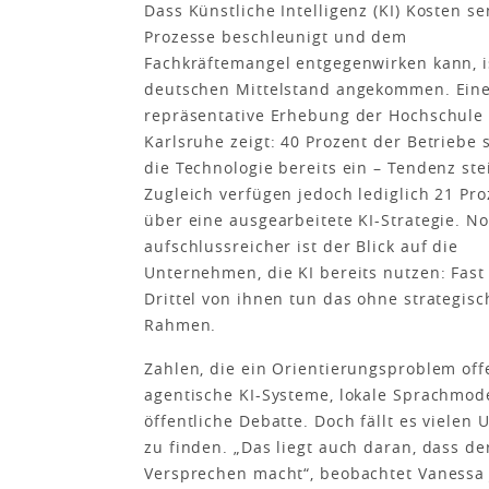
Dass Künstliche Intelligenz (KI) Kosten se
Prozesse beschleunigt und dem
Fachkräftemangel entgegenwirken kann, i
deutschen Mittelstand angekommen. Ein
repräsentative Erhebung der Hochschule
Karlsruhe zeigt: 40 Prozent der Betriebe 
die Technologie bereits ein – Tendenz ste
Zugleich verfügen jedoch lediglich 21 Pro
über eine ausgearbeitete KI-Strategie. N
aufschlussreicher ist der Blick auf die
Unternehmen, die KI bereits nutzen: Fast
Drittel von ihnen tun das ohne strategis
Rahmen.
Zahlen, die ein Orientierungsproblem of
agentische KI-Systeme, lokale Sprachmod
öffentliche Debatte. Doch fällt es viele
zu finden. „Das liegt auch daran, dass d
Versprechen macht“, beobachtet Vanessa J