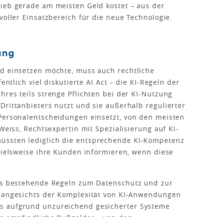
rieb gerade am meisten Geld kostet – aus der
voller Einsatzbereich für die neue Technologie.
ung
nd einsetzen möchte, muss auch rechtliche
entlich viel diskutierte AI Act – die KI-Regeln der
hres teils strenge Pflichten bei der KI-Nutzung
ritt­anbieters nutzt und sie außerhalb regulierter
 Personalentscheidungen einsetzt, von den meisten
 Weiss, Rechtsexpertin mit Spezialisierung auf KI-
üssten lediglich die entsprechende KI-Kompetenz
spielsweise ihre Kunden informieren, wenn diese
als bestehende Regeln zum Datenschutz und zur
g angesichts der Komplexität von KI-Anwendungen
s aufgrund unzureichend gesicherter Systeme