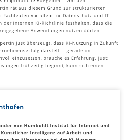
ls empfindliche Bußgelder – von den
tin rät aus diesem Grund zur strukturierten
n Fachleuten vor allem für Datenschutz und IT-
der internen KI-Richtlinie festhalten, dass die
d freigegebene Anwendungen nutzen dürfen.
pertin Just überzeugt, dass KI-Nutzung in Zukunft
ernehmenserfolg darstellt – gerade im
nvoll einzusetzen, brauche es Erfahrung. Just:
ösungen frühzeitig beginnt, kann sich einen
chthofen
ander von Humboldt Institut für Internet und
Künstlicher Intelligenz auf Arbeit und
mer ihre Mitarbeiter bei der KI-Nutzung