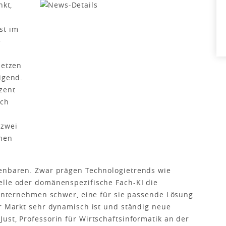
nkt,
st im
e
setzen
igend.
zent
och
 zwei
chen
fenbaren. Zwar prägen Technologietrends wie
elle oder domänenspezifische Fach-KI die
n Unternehmen schwer, eine für sie passende Lösung
er Markt sehr dynamisch ist und ständig neue
ust, Professorin für Wirtschaftsinformatik an der