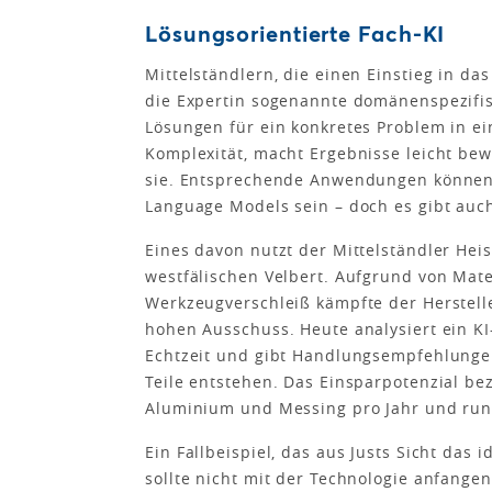
Lösungsorientierte Fach-KI
Mittelständlern, die einen Einstieg in da
die Expertin sogenannte domänenspezifisc
Lösungen für ein konkretes Problem in e
Komplexität, macht Ergebnisse leicht bew
sie. Entsprechende Anwendungen können s
Language Models sein – doch es gibt auch
Eines davon nutzt der Mittelständler He
westfälischen Velbert. Aufgrund von Ma
Werkzeugverschleiß kämpfte der Herstelle
hohen Ausschuss. Heute analysiert ein K
Echtzeit und gibt Handlungsempfehlunge
Teile entstehen. Das Einsparpotenzial be
Aluminium und Messing pro Jahr und run
Ein Fallbeispiel, das aus Justs Sicht das 
sollte nicht mit der Technologie anfangen