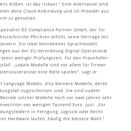
s bilden, ist das riskant.“ Eine Alternative sind
ommen ohne Cloud-Anbindung und US-Provider aus
orm zu gestalten.
spezialist DZ Compliance Partner GmbH, der für
srechtliche Pflichten erfüllt, seine Verträge mit
 Servern. Ein lokal betriebenes Sprachmodell
ungen aus der EU-Verordnung Digital Operational
 Prozent weniger Prüfungszeit. Für den Fraunhofer-
sfall: „Lokale Modelle sind vor allem für Firmen
atensouveränität eine Rolle spielen“, sagt er.
l Language Models, also kleinere Modelle, deren
ungsfall zugeschnitten sind. Sie sind zudem
Betrieb solcher Modelle noch vor zwei Jahren sehr
Investition von wenigen Tausend Euro. Just: „Für
ngsfeldern in Fertigung, Logistik oder Recht
cher Hardware laufen, häufig die bessere Wahl.“