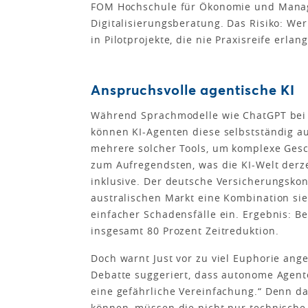
FOM Hochschule für Ökonomie und Manag
Digitalisierungsberatung. Das Risiko: Wer
in Pilotprojekte, die nie Praxisreife erlan
Anspruchsvolle agentische KI
Während Sprachmodelle wie ChatGPT bei 
können KI-Agenten diese selbstständig a
mehrere solcher Tools, um komplexe Ges
zum Aufregendsten, was die KI-Welt derze
inklusive. Der deutsche Versicherungskon
australischen Markt eine Kombi­nation si
einfacher Schadensfälle ein. Ergebnis: B
insgesamt 80 Prozent Zeitreduktion.
Doch warnt Just vor zu viel Euphorie ange
Debatte suggeriert, dass autonome Agent
eine gefährliche Vereinfachung.“ Denn da
können, müssen die nicht nur technische