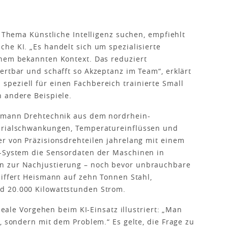
s Thema Künstliche Intelligenz suchen, empfiehlt
he KI. „Es handelt sich um spezialisierte
inem bekannten Kontext. Das reduziert
ertbar und schafft so Akzeptanz im Team“, erklärt
peziell für einen Fachbereich trainierte Small
 andere Beispiele.
ismann Drehtechnik aus dem nordrhein-
terialschwankungen, Temperatureinflüssen und
r von Präzisionsdrehteilen jahrelang mit einem
I-System die Sensordaten der Maschinen in
n zur Nachjustierung – noch bevor unbrauchbare
ziffert Heismann auf zehn Tonnen Stahl,
d 20.000 Kilowattstunden Strom.
ideale Vorgehen beim KI-Einsatz illustriert: „Man
, sondern mit dem Problem.“ Es gelte, die Frage zu