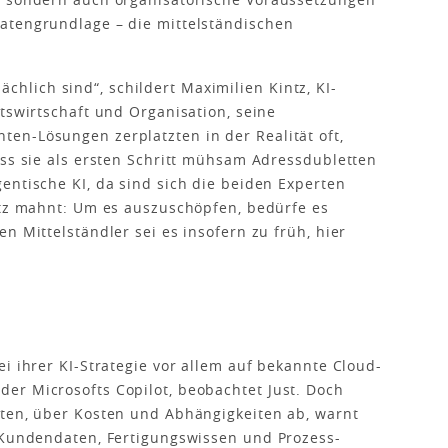
atengrundlage – die mittelständischen
tsächlich sind“, schildert Maximilien Kintz, KI-
tswirtschaft und Organisation, seine
en-Lösungen zerplatzten in der Realität oft,
ass sie als ersten Schritt mühsam Adressdubletten
entische KI, da sind sich die beiden Experten
ntz mahnt: Um es auszuschöpfen, bedürfe es
n Mittelständler sei es insofern zu früh, hier
i ihrer KI-Strategie vor allem auf bekannte Cloud-
er Microsofts Copilot, beobachtet Just. Doch
aten, über Kosten und Abhängigkeiten ab, warnt
o Kundendaten, Fertigungswissen und Prozess-