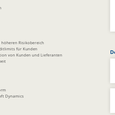
n
 höheren Risikobereich
itlimits für Kunden
D
tion von Kunden und Lieferanten
eit
orm
oft Dynamics