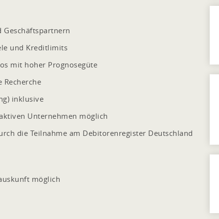
d Geschäftspartnern
le und Kreditlimits
kos mit hoher Prognosegüte
he Recherche
g) inklusive
saktiven Unternehmen möglich
rch die Teilnahme am Debitorenregister Deutschland
auskunft möglich