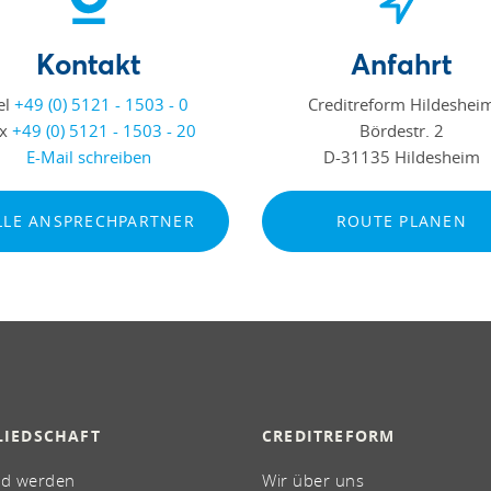
Kontakt
Anfahrt
el
+49 (0) 5121 - 1503 - 0
Creditreform Hildeshei
ax
+49 (0) 5121 - 1503 - 20
Bördestr. 2
E-Mail schreiben
D-31135 Hildesheim
LLE ANSPRECHPARTNER
ROUTE PLANEN
LIEDSCHAFT
CREDITREFORM
ed werden
Wir über uns