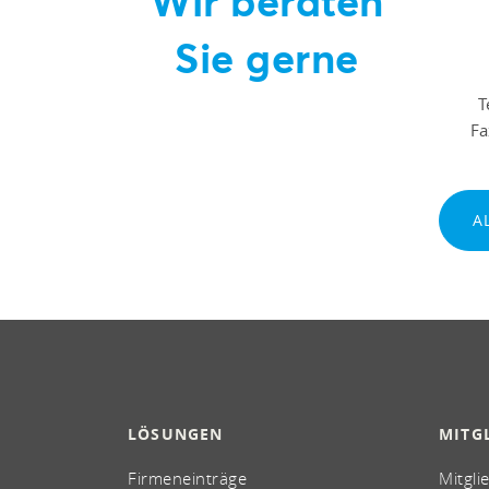
Wir beraten
Sie gerne
T
F
A
LÖSUNGEN
MITG
Firmeneinträge
Mitgli