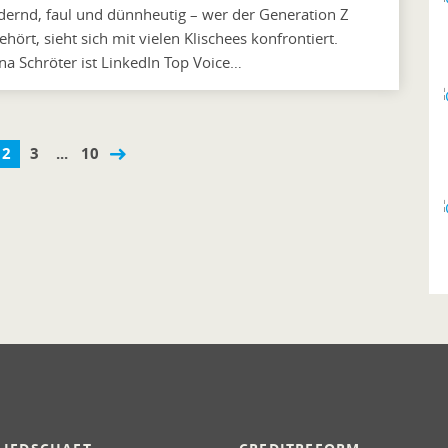
dernd, faul und dünnheutig – wer der Generation Z
ehört, sieht sich mit vielen Klischees konfrontiert.
ina Schröter ist LinkedIn Top Voice…
2
3
...
10