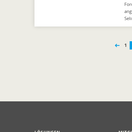
For
ang
Sel
1