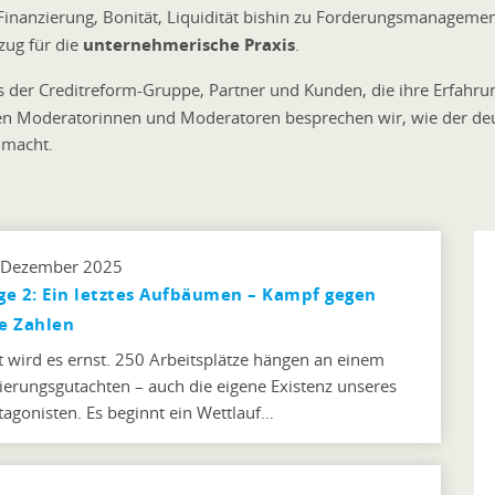
n, Finanzierung, Bonität, Liquidität bishin zu Forderungsmanagem
ug für die
unternehmerische Praxis
.
 der Creditreform-Gruppe, Partner und Kunden, die ihre Erfahr
en Moderatorinnen und Moderatoren besprechen wir, wie der deu
e
macht.
 Dezember 2025
ge 2: Ein letztes Aufbäumen – Kampf gegen
e Zahlen
zt wird es ernst. 250 Arbeitsplätze hängen an einem
ierungsgutachten – auch die eigene Existenz unseres
tagonisten. Es beginnt ein Wettlauf…