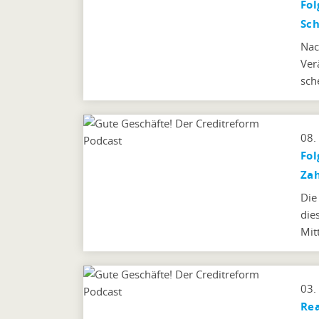
Fol
Sch
Nac
Ver
sch
08.
Fol
Za
Die
die
Mit
03.
Rea