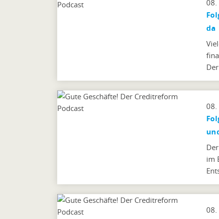
08.
Fol
da
Vie
fin
Der
08.
Fol
un
Der 
im 
Ent
08.