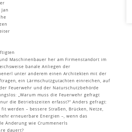
er
 Jan
che
tzen
eiter
t
ftigten
- und Maschinenbauer her am Firmenstandort im
leichsweise banale Anliegen der
enerl unter anderem einen Architekten mit der
tragen, ein Lärmschutzgutachten einreichen, auf
 der Feuerwehr und der Naturschutzbehörde
ungslos: „Warum muss die Feuerwehr gefragt
ur die Betriebszeiten erfasst?“ Anders gefragt:
 fit werden – bessere Straßen, Brücken, Netze,
 mehr erneuerbare Energien –, wenn das
ple Änderung wie Crummenerls
hre dauert?