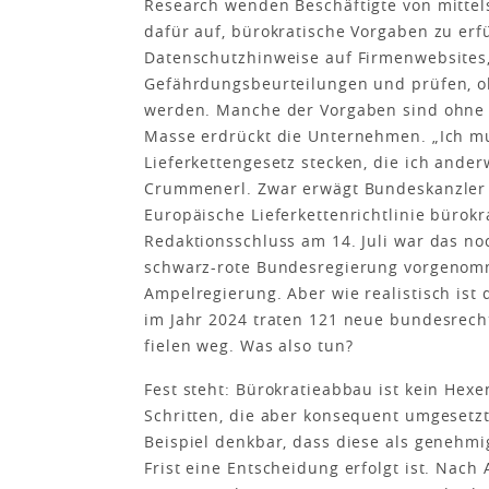
Research wenden Beschäftigte von mittels
dafür auf, bürokratische Vorgaben zu erf
Datenschutzhinweise auf Firmenwebsites,
Gefährdungsbeurteilungen und prüfen, o
werden. Manche der Vorgaben sind ohne Z
Masse erdrückt die Unternehmen. „Ich mu
Lieferkettengesetz stecken, die ich ander
Crummenerl. Zwar erwägt Bundeskanzler 
Europäische Lieferkettenrichtlinie bürok
Redaktionsschluss am 14. Juli war das no
schwarz-rote Bundesregierung vorgenomme
Ampelregierung. Aber wie realistisch ist d
im Jahr 2024 traten 121 neue bundesrecht
fielen weg. Was also tun?
Fest steht: Bürokratieabbau ist kein Hex
Schritten, die aber konsequent umgeset
Beispiel denkbar, dass diese als genehmi
Frist eine Entscheidung erfolgt ist. Nach 