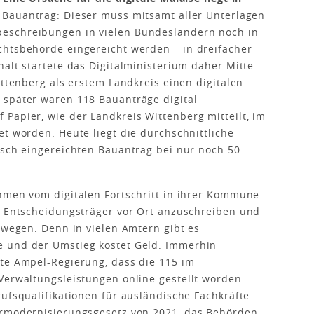
 Bauantrag: Dieser muss mitsamt aller Unterlagen
eschreibungen in vielen Bundesländern noch in
chtsbehörde eingereicht werden – in dreifacher
alt startete das Digitalministerium daher Mitte
ittenberg als erstem Landkreis einen digitalen
 später waren 118 Bauanträge digital
Papier, wie der Landkreis Wittenberg mitteilt, im
et worden. Heute liegt die durchschnittliche
isch eingereichten Bauantrag bei nur noch 50
hmen vom digitalen Fortschritt in ihrer Kommune
ie Entscheidungsträger vor Ort anzuschreiben und
bewegen. Denn in vielen Ämtern gibt es
e und der Umstieg kostet Geld. Immerhin
lte Ampel-Regierung, dass die 115 im
Verwaltungsleistungen online gestellt worden
ufsqualifikationen für ausländische Fachkräfte.
ermodernisierungsgesetz von 2021, das Behörden