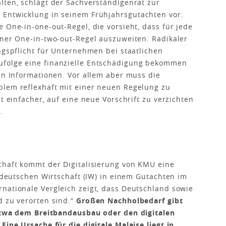
lten, schlägt der Sachverständigenrat zur
 Entwicklung in seinem Frühjahrsgutachten vor.
 One-in-one-out-Regel, die vorsieht, dass für jede
iner One-in-two-out-Regel auszuweiten. Radikaler
ngspflicht für Unternehmen bei staatlichen
ufolge eine finanzielle Entschädigung bekommen
ten Informationen. Vor allem aber muss die
blem reflexhaft mit einer neuen Regelung zu
t einfacher, auf eine neue Vorschrift zu verzichten
.
chaft kommt der Digitalisierung von KMU eine
r deutschen Wirtschaft (IW) in einem Gutachten im
nationale Vergleich zeigt, dass Deutschland sowie
d zu verorten sind.“
Großen Nachholbedarf gibt
 etwa dem Breitbandausbau oder den digitalen
Eine Ursache für die digitale Malaise liegt in