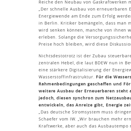
Reiche den Neubau von Gaskraftwerken mi
„Der schnelle Ausbau von erneuerbaren En
Energiewende am Ende zum Erfolg werden
in Berlin. Kritiker bemängeln, dass man m
wird senken können, manche von ihnen wü
erleben. Solange die Versorgungssicherhe
Preise hoch bleiben, wird diese Diskussi
Nichtsdestotrotz ist der Zubau steuerbar
zentralen Hebel, die laut BDEW nun in 
eine stärkere Digitalisierung der Energi
Wasserstoffinfrastruktur.
Für die Wasser
Rahmenbedingungen geschaffen und Förd
weitere Ausbau der Erneuerbaren steht 
jedoch, diesen synchron zum Netzausba
entwickeln, das Anreize gibt, Energie ze
„Das deutsche Stromsystem muss dringend
Schaefer vom IW. „Wir brauchen mehr ern
Kraftwerke, aber auch das Ausbautempo 