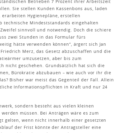
tändischen Betrieben 7 Prozent ihrer Arbeitszeit
üllen. Sie stellen Kunden Kassenbons aus, laden
 erarbeiten Hygienepläne, erstellen
b technische Mindeststandards eingehalten
weifel sinnvoll und notwendig. Doch die schiere
ss zwei Stunden in das Formular fürs
weitig hätte verwenden können“, ärgert sich Jan
Friedrich Merz, das Gesetz abzuschaffen und die
ratieärmer umzusetzen, aber bis zum
ch nicht geschehen. Grundsätzlich hat sich die
n, Bürokratie abzu­bauen – wie auch vor ihr die
as? Bisher war meist das Gegenteil der Fall. Allein
liche Informationspflichten in Kraft und nur 24
enwerk, sondern besteht aus vielen kleinen
zt werden müssen. Bei Anträgen wäre es zum
gt gelten, wenn nicht innerhalb einer gesetzten
Ablauf der Frist könnte der Antragsteller eine