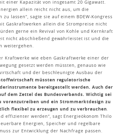
t einer Kapazität von insgesamt 20 Gigawatt.
ergien allein reicht nicht aus, um die
 zu lassen“, sagte sie auf einem BDEW-Kongress
it Gaskraftwerken allein die Strompreise nicht
rden gerne ein Revival von Kohle und Kernkraft
it nicht abschließend gewährleistet ist und die
on weitergehen.
er Kraftwerke wie eben Gaskraftwerke einer der
Bewegung gesetzt werden müssten, genauso wie
ewirtschaft und der beschleunigte Ausbau der
stoffwirtschaft müssten regulatorische
erinstrumente bereitgestellt werden. Auch der
auf dem Zettel des Bundesverbands. Wichtig sei
u voranzutreiben und ein Strommarktdesign zu
itlich flexibel zu erzeugen und zu verbrauchen
.
 effizienter werden“, sagt Energieökonom Thilo
euerbare Energien, Speicher und regelbare
muss zur Entwicklung der Nachfrage passen.