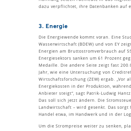
dazu verpflichtet, ihre Datenbanken auf 
3. Energie
Die Energiewende kommt voran. Eine Stu
Wasserwirtschaft (BDEW) und von EY zeigt
Energien am Bruttostromverbrauch auf 55
Energiesektors sanken um 61 Prozent gege
Medaille. Die andere Seite zeigt fast 2
Jahr, wie eine Untersuchung von Creditr
Wirtschaftsforschung (ZEW) ergab. „Vor a
Energiekosten in der Produk­tion, währe
Anbieter steigt“, sagt Patrik-Ludwig Hant
Das soll sich jetzt ändern. Die Stromsteue
Landwirtschaft – wird gesenkt. Das sorgt 
Handel etwa, im Handwerk und in der Log
Um die Strompreise weiter zu senken, pla