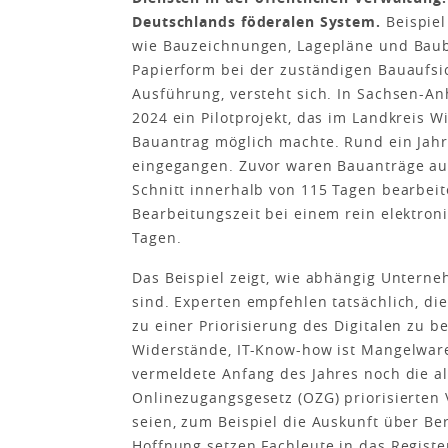
Deutschlands föderalen System.
Beispiel
wie Bauzeichnungen, Lagepläne und Baub
Papierform bei der zuständigen Bauaufsi
Ausführung, versteht sich. In Sachsen-Anh
2024 ein Pilotprojekt, das im Landkreis W
Bauantrag möglich machte. Rund ein Jahr
eingegangen. Zuvor waren Bauanträge auf 
Schnitt innerhalb von 115 Tagen bearbeit
Bearbeitungszeit bei einem rein elektron
Tagen.
Das Beispiel zeigt, wie abhängig Unterne
sind. Experten empfehlen tatsächlich, d
zu einer Priorisierung des Digitalen zu 
Widerstände, IT-Know-how ist Mangelwar
vermeldete Anfang des Jahres noch die a
Onlinezugangsgesetz (OZG) priorisierten 
seien, zum Beispiel die Auskunft über Ber
Hoffnung setzen Fachleute in das Regist