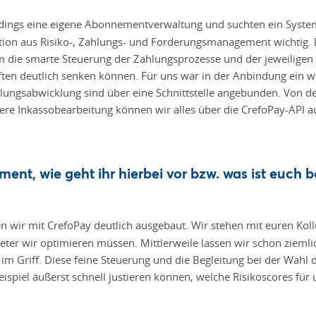
rdings eine eigene Abonnementverwaltung und suchten ein System
tion aus Risiko-, Zahlungs- und Forderungsmanagement wichtig. 
m die smarte Steuerung der Zahlungsprozesse und der jeweilige
ten deutlich senken können. Für uns war in der Anbindung ein we
ungsabwicklung sind über eine Schnittstelle angebunden. Von de
e Inkassobearbeitung können wir alles über die CrefoPay-API a
nt, wie geht ihr hierbei vor bzw. was ist euch b
ir mit CrefoPay deutlich ausgebaut. Wir stehen mit euren Koll
ter wir optimieren müssen. Mittlerweile lassen wir schon ziemli
t im Griff. Diese feine Steuerung und die Begleitung bei der Wahl
ispiel äußerst schnell justieren können, welche Risikoscores für 