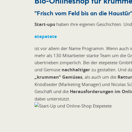
Bio-Onlineshop für krumm
"Frisch vom Feld bis an die Haustür
Start-ups
haben ihre eigenen Geschichten. Un
etepetete
ist vor allem der Name Programm. Wenn auch im
mehr als 130 Mitarbeiter starke Team um die Grü
übertrieben zimperlich. Bei der etepetete GmbH 
und Gemüse
nachhaltiger
zu gestalten. Und d
„krummen“ Gemüses
, als auch um die
Rettu
Knödlseder (Marketing Manager) und Nicolas Sc
Geschäft und die
Herausforderungen im Onli
dabei unterstützt.