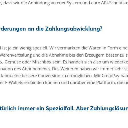
r, dass wir die Anbindung an euer System und eure API-Schnittste
rderungen an die Zahlungsabwicklung?
ist ja ein wenig speziell. Wir vermarkten die Waren in Form ei
 Warenverteilung und die Abnahme bei den Erzeugern besser zu ste
-, Gemüse oder Mischbox sein. Es handelt sich also um wiederk
tion des Abonnements. Des Weiteren haben wir immer sehr stark 
ck-out eine bessere Conversion zu ermöglichen. Mit CrefoPay ha
oder E-Wallets einbinden können und darüber eine Plattform, die
ürlich immer ein Spezialfall. Aber Zahlungslösu