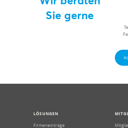
Wir beraten
Sie gerne
T
F
A
LÖSUNGEN
MITG
Firmeneinträge
Mitgli