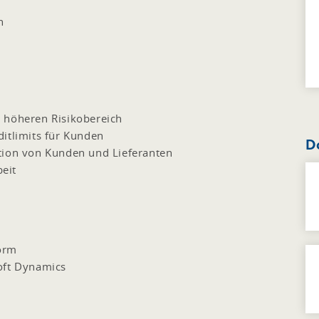
n
 höheren Risikobereich
itlimits für Kunden
D
tion von Kunden und Lieferanten
eit
orm
oft Dynamics