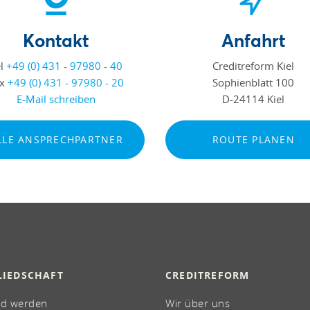
Kontakt
Anfahrt
el
+49 (0) 431 - 97980 - 40
Creditreform Kiel
ax
+49 (0) 431 - 97980 - 20
Sophienblatt 100
E-Mail schreiben
D-24114 Kiel
LLE ANSPRECHPARTNER
ROUTE PLANEN
LIEDSCHAFT
CREDITREFORM
ed werden
Wir über uns