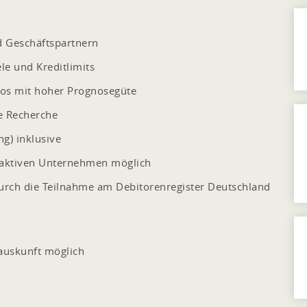
d Geschäftspartnern
le und Kreditlimits
kos mit hoher Prognosegüte
he Recherche
g) inklusive
saktiven Unternehmen möglich
rch die Teilnahme am Debitorenregister Deutschland
auskunft möglich