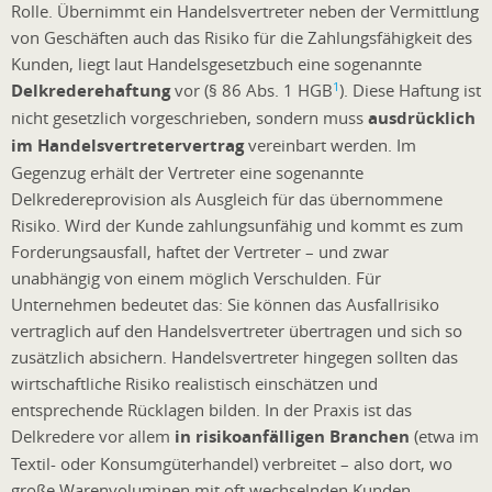
Rolle. Übernimmt ein Handelsvertreter neben der Vermittlung
von Geschäften auch das Risiko für die Zahlungsfähigkeit des
Kunden, liegt laut Handelsgesetzbuch eine sogenannte
1
Delkrederehaftung
vor (§ 86 Abs. 1 HGB
). Diese Haftung ist
nicht gesetzlich vorgeschrieben, sondern muss
ausdrücklich
im Handelsvertretervertrag
vereinbart werden. Im
Gegenzug erhält der Vertreter eine sogenannte
Delkredereprovision als Ausgleich für das übernommene
Risiko. Wird der Kunde zahlungsunfähig und kommt es zum
Forderungsausfall, haftet der Vertreter – und zwar
unabhängig von einem möglich Verschulden. Für
Unternehmen bedeutet das: Sie können das Ausfallrisiko
vertraglich auf den Handelsvertreter übertragen und sich so
zusätzlich absichern. Handelsvertreter hingegen sollten das
wirtschaftliche Risiko realistisch einschätzen und
entsprechende Rücklagen bilden. In der Praxis ist das
Delkredere vor allem
in risikoanfälligen Branchen
(etwa im
Textil- oder Konsumgüterhandel) verbreitet – also dort, wo
große Warenvoluminen mit oft wechselnden Kunden