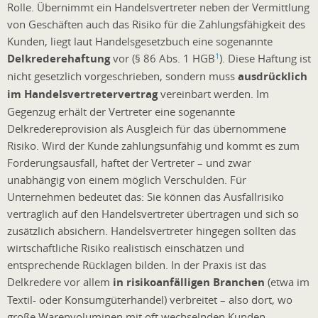
Rolle. Übernimmt ein Handelsvertreter neben der Vermittlung
von Geschäften auch das Risiko für die Zahlungsfähigkeit des
Kunden, liegt laut Handelsgesetzbuch eine sogenannte
1
Delkrederehaftung
vor (§ 86 Abs. 1 HGB
). Diese Haftung ist
nicht gesetzlich vorgeschrieben, sondern muss
ausdrücklich
im Handelsvertretervertrag
vereinbart werden. Im
Gegenzug erhält der Vertreter eine sogenannte
Delkredereprovision als Ausgleich für das übernommene
Risiko. Wird der Kunde zahlungsunfähig und kommt es zum
Forderungsausfall, haftet der Vertreter – und zwar
unabhängig von einem möglich Verschulden. Für
Unternehmen bedeutet das: Sie können das Ausfallrisiko
vertraglich auf den Handelsvertreter übertragen und sich so
zusätzlich absichern. Handelsvertreter hingegen sollten das
wirtschaftliche Risiko realistisch einschätzen und
entsprechende Rücklagen bilden. In der Praxis ist das
Delkredere vor allem
in risikoanfälligen Branchen
(etwa im
Textil- oder Konsumgüterhandel) verbreitet – also dort, wo
große Warenvoluminen mit oft wechselnden Kunden