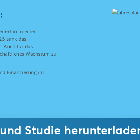
:
iterhin in einer
25 sank das
t. Auch für das
schaftliches Wachstum zu
und Finanzierung im
n und Studie herunterlade