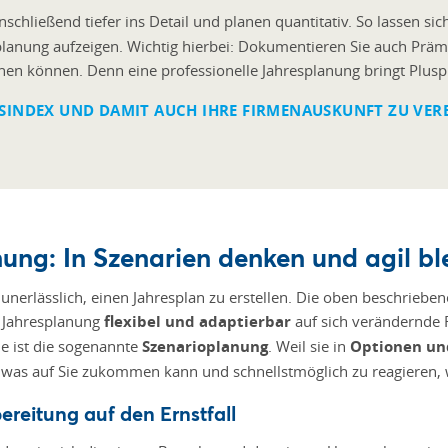
chließend tiefer ins Detail und planen quantitativ. So lassen si
splanung aufzeigen. Wichtig hierbei: Dokumentieren Sie auch Prä
ehen können. Denn eine professionelle Jahresplanung bringt Plu
SINDEX UND DAMIT AUCH IHRE FIRMENAUSKUNFT ZU VER
nung: In Szenarien denken und agil bl
unerlässlich, einen Jahresplan zu erstellen. Die oben beschrieben
e Jahresplanung
flexibel und adaptierbar
auf sich verändernde
e ist die sogenannte
Szenarioplanung
. Weil sie in
Optionen un
was auf Sie zukommen kann und schnellstmöglich zu reagieren, w
reitung auf den Ernstfall