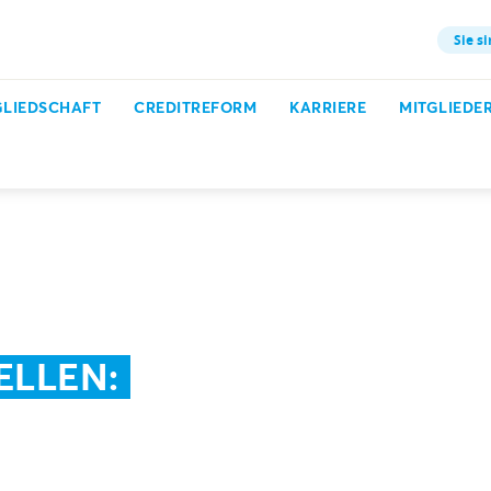
Sie si
GLIEDSCHAFT
CREDITREFORM
KARRIERE
MITGLIEDE
Praxisratgeber
Jahresplan erstellen
ELLEN: