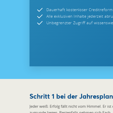
Dauerhaft kostenloser Creditreform
Alle exklusiven Inhalte jederzeit abr
Unbegrenzter Zugriff auf wissenswer
Schritt 1 bei der Jahrespla
Jeder weiß: Erfolg fällt nicht vom Himmel. Er ist
zugrunde liegen. Bestenfalls nehmen sich Fach