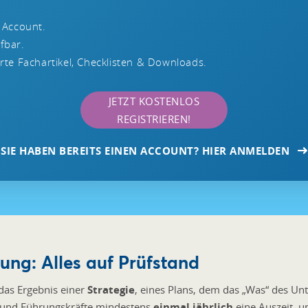
 Account.
ufbar.
te Fachartikel, Checklisten & Downloads.
JETZT KOSTENLOS
REGISTRIEREN!
SIE HABEN BEREITS EINEN ACCOUNT? HIER ANMELDEN
nung: Alles auf Prüfstand
 das Ergebnis einer
Strategie
, eines Plans, dem das „Was“ des Un
- und Führungskräfte mindestens
einmal jährlich
eine Auszeit, u