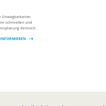
he Unwägbarkeiten
äne schmieden und
hresplanung dennoch.
 INFORMIEREN