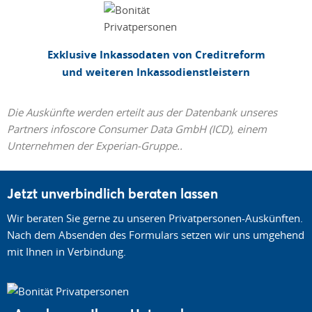
Exklusive Inkassodaten von Creditreform
und weiteren Inkassodienstleistern
Die Auskünfte werden erteilt aus der Datenbank unseres
Partners infoscore Consumer Data GmbH (ICD), einem
Unternehmen der Experian-Gruppe..
Jetzt unverbindlich beraten lassen
Wir beraten Sie gerne zu unseren Privatpersonen-Auskünften.
Nach dem Absenden des Formulars setzen wir uns umgehend
mit Ihnen in Verbindung.