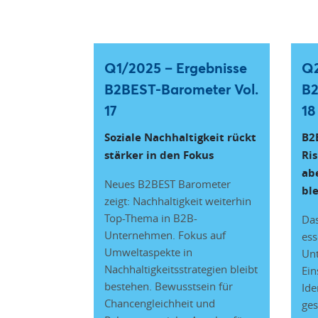
Q1/2025 – Ergebnisse
Q2
B2BEST-Barometer Vol.
B2
17
18
Soziale Nachhaltigkeit rückt
B2
stärker in den Fokus
Ri
ab
Neues B2BEST Barometer
bl
zeigt: Nachhaltigkeit weiterhin
Top-Thema in B2B-
Das
Unternehmen. Fokus auf
ess
Umweltaspekte in
Unt
Nachhaltigkeitsstrategien bleibt
Ein
bestehen. Bewusstsein für
Ide
Chancengleichheit und
ges