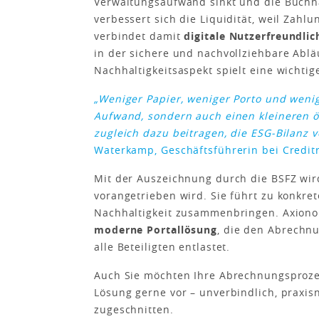
Verwaltungsaufwand sinkt und die Buchhal
verbessert sich die Liquidität, weil Zahl
verbindet damit
digitale Nutzerfreundlic
in der sichere und nachvollziehbare Ablä
Nachhaltigkeitsaspekt spielt eine wichtige
„Weniger Papier, weniger Porto und weni
Aufwand, sondern auch einen kleineren ö
zugleich dazu beitragen, die ESG-Bilanz 
Waterkamp, Geschäftsführerin bei Credit
Mit der Auszeichnung durch die BSFZ wird
vorangetrieben wird. Sie führt zu konkret
Nachhaltigkeit zusammenbringen. Axionom
moderne Portallösung
, die den Abrechn
alle Beteiligten entlastet.
Auch Sie möchten Ihre Abrechnungsprozes
Lösung gerne vor – unverbindlich, praxis
zugeschnitten.