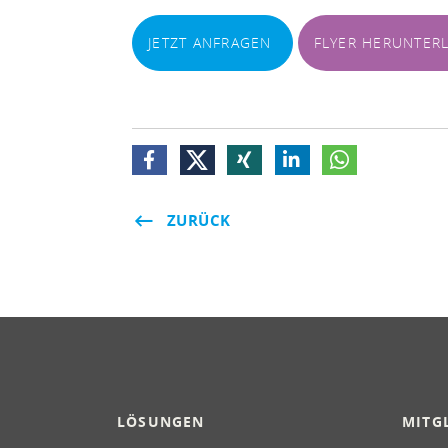
JETZT ANFRAGEN
FLYER HERUNTER
ZURÜCK
LÖSUNGEN
MITG