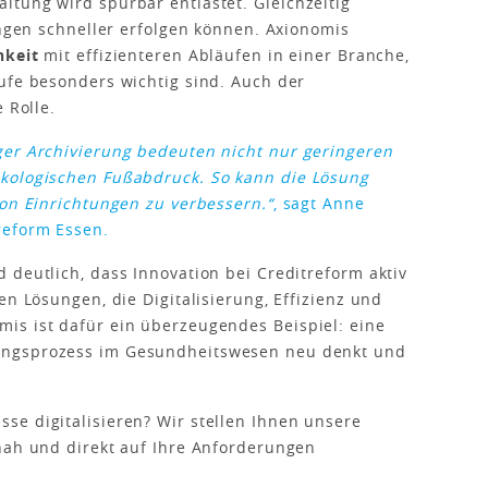
tung wird spürbar entlastet. Gleichzeitig
ungen schneller erfolgen können. Axionomis
hkeit
mit effizienteren Abläufen in einer Branche,
ufe besonders wichtig sind. Auch der
 Rolle.
ger Archivierung bedeuten nicht nur geringeren
kologischen Fußabdruck. So kann die Lösung
von Einrichtungen zu verbessern.“
, sagt Anne
reform Essen.
 deutlich, dass Innovation bei Creditreform aktiv
en Lösungen, die Digitalisierung, Effizienz und
is ist dafür ein überzeugendes Beispiel: eine
ungsprozess im Gesundheitswesen neu denkt und
se digitalisieren? Wir stellen Ihnen unsere
nah und direkt auf Ihre Anforderungen