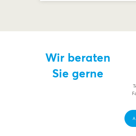
Wir beraten
Sie gerne
T
F
A