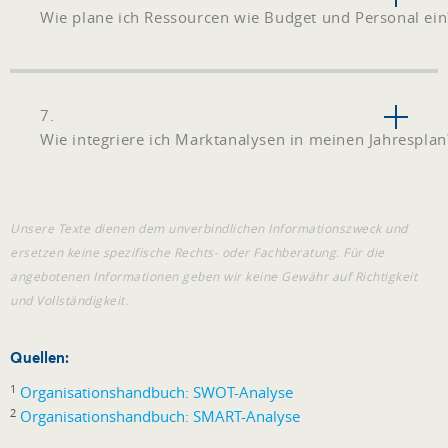
Wie plane ich Ressourcen wie Budget und Personal ein
7.
Wie integriere ich Marktanalysen in meinen Jahresplan
Unsere Texte dienen dem unverbindlichen Informationszweck und
ersetzen keine spezifische Rechts- oder Fachberatung. Für die
angebotenen Informationen geben wir keine Gewähr auf Richtigkeit
und Vollständigkeit.
Quellen:
1
Organisationshandbuch: SWOT-Analyse
2
Organisationshandbuch: SMART-Analyse