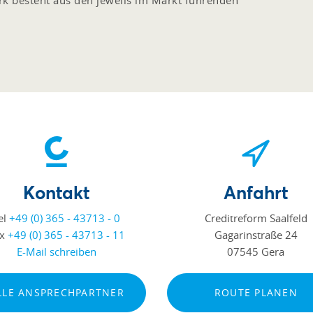
erk besteht aus den jeweils im Markt führenden
Kontakt
Anfahrt
el
+49 (0) 365 - 43713 - 0
Creditreform Saalfeld
ax
+49 (0) 365 - 43713 - 11
Gagarinstraße 24
E-Mail schreiben
07545 Gera
LLE ANSPRECHPARTNER
ROUTE PLANEN