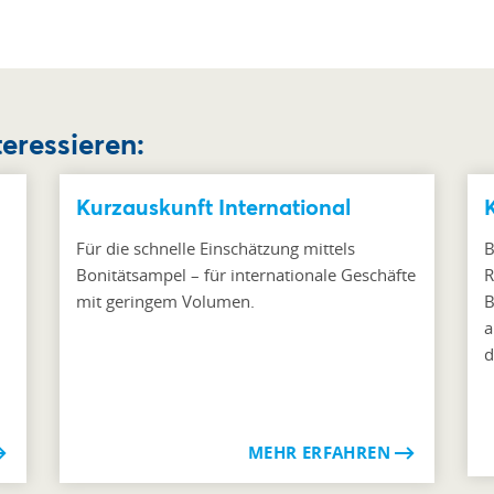
teressieren:
Kurzauskunft International
Für die schnelle Einschätzung mittels
B
Bonitätsampel – für internationale Geschäfte
R
mit geringem Volumen.
B
n
a
d
MEHR ERFAHREN