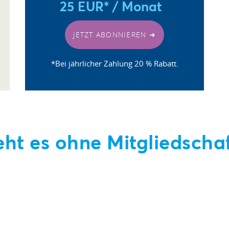
25 EUR* / Monat
JETZT ABONNIEREN ➜
*Bei jährlicher Zahlung 20 % Rabatt.
ht es ohne Mitgliedschaf