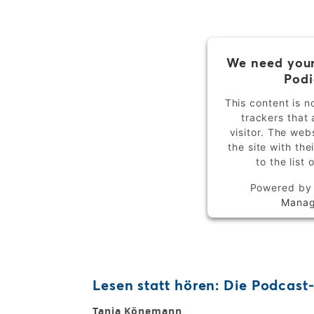
We need your
Podi
This content is n
trackers that 
visitor. The we
the site with th
to the list
Powered b
Manag
Lesen statt hören: Die Podcas
Tanja Könemann