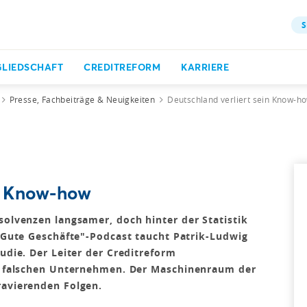
S
GLIEDSCHAFT
CREDITREFORM
KARRIERE
Presse, Fachbeiträge & Neuigkeiten
Deutschland verliert sein Know-h
in Know-how
solvenzen langsamer, doch hinter der Statistik
 "Gute Geschäfte"-Podcast taucht Patrik-Ludwig
tudie. Der Leiter der Creditreform
die falschen Unternehmen. Der Maschinenraum der
ravierenden Folgen.