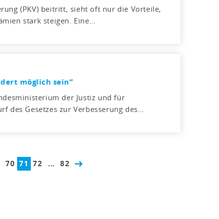
ng (PKV) beitritt, sieht oft nur die Vorteile,
Prämien stark steigen. Eine…
dert möglich sein“
ndesministerium der Justiz und für
urf des Gesetzes zur Verbesserung des…
70
71
72
...
82