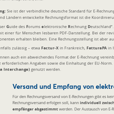
ng:
Sie ist der verbindliche deutsche Standard für E-Rechnu
nd Ländern entwickelte Rechnungsformat ist die Koordinierung
ser
G
uide des
F
orums
e
lektronische
R
echnung
D
eutschland“
t einer für Menschen lesbaren PDF-Darstellung. Bei der revi
enten erhalten bleiben. Eine Rechnungsstellung ist aber au
falls zulässig – etwa
Factur-X
in Frankreich,
FatturaPA
in 
nnen auch ein abweichendes Format der E-Rechnung vereinba
z erforderlichen Angaben sowie die Einhaltung der EU-Norm.
ta Interchange)
genutzt werden.
Versand und Empfang von elekt
Für den Rechnungsversand von E-Rechnungen gibt es keine 
Rechnungsversand erfolgen soll, kann
individuell zwis
empfänger abgestimmt
werden. Der Austausch von E-