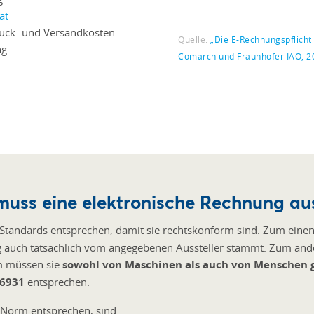
ät
ruck- und Versandkosten
Quelle:
„Die E-Rechnungspflicht
ng
Comarch und Fraunhofer IAO, 2
uss eine elektronische Rechnung au
tandards entsprechen, damit sie rechtskonform sind. Zum eine
 auch tatsächlich vom angegebenen Aussteller stammt. Zum ande
m müssen sie
sowohl von Maschinen als auch von Menschen 
6931
entsprechen.
 Norm entsprechen, sind: