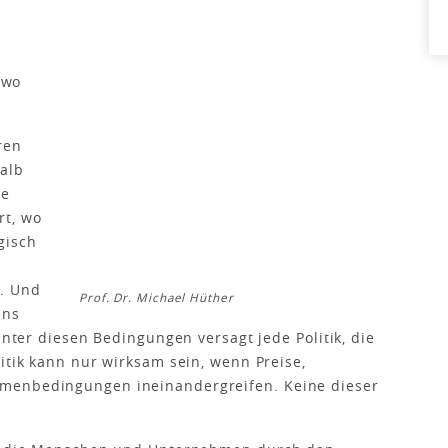
 wo
ren
halb
re
rt, wo
gisch
d. Und
Prof. Dr. Michael Hüther
ens
Unter diesen Bedingungen versagt jede Politik, die
itik kann nur wirksam sein, wenn Preise,
menbedingungen ineinandergreifen. Keine dieser