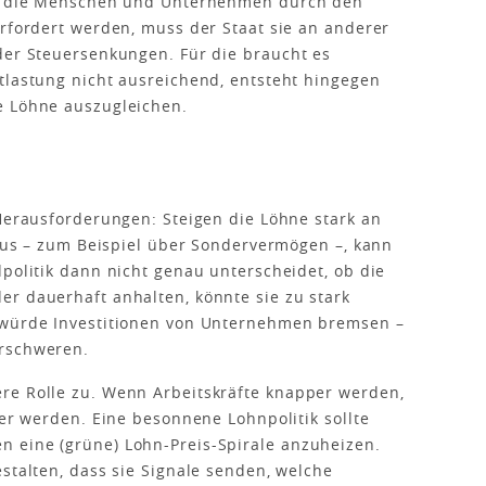
mit die Menschen und Unternehmen durch den
erfordert werden, muss der Staat sie an anderer
der Steuersenkungen. Für die braucht es
tlastung nicht ausreichend, entsteht hingegen
e Löhne auszugleichen.
 Herausforderungen: Steigen die Löhne stark an
 aus – zum Beispiel über Sondervermögen –, kann
dpolitik dann nicht genau unterscheidet, ob die
r dauerhaft anhalten, könnte sie zu stark
 würde Investitionen von Unternehmen bremsen –
erschweren.
re Rolle zu. Wenn Arbeitskräfte knapper werden,
ber werden. Eine besonnene Lohnpolitik sollte
 eine (grüne) Lohn-Preis-Spirale anzuheizen.
stalten, dass sie Signale senden, welche