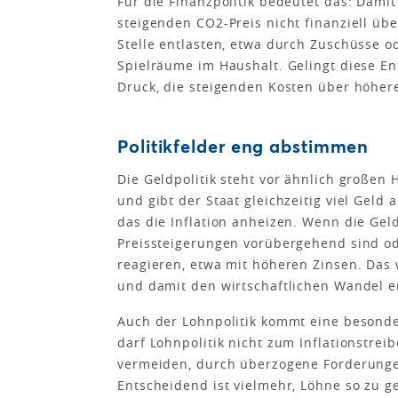
Für die Finanzpolitik bedeutet das: Da
steigenden CO2-Preis nicht finanziell üb
Stelle entlasten, etwa durch Zuschüsse o
Spielräume im Haushalt. Gelingt diese En
Druck, die steigenden Kosten über höher
Politikfelder eng abstimmen
Die Geldpolitik steht vor ähnlich großen
und gibt der Staat gleichzeitig viel Geld
das die Inflation anheizen. Wenn die Gel
Preissteigerungen vorübergehend sind ode
reagieren, etwa mit höheren Zinsen. Das
und damit den wirtschaftlichen Wandel 
Auch der Lohnpolitik kommt eine besonde
darf Lohnpolitik nicht zum Inflationstrei
vermeiden, durch überzogene Forderungen
Entscheidend ist vielmehr, Löhne so zu ge