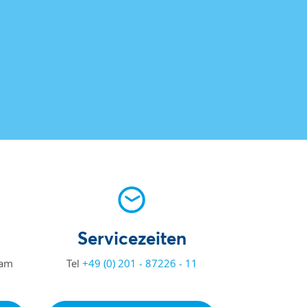
Servicezeiten
eam
Tel
+49 (0) 201 - 87226 - 11