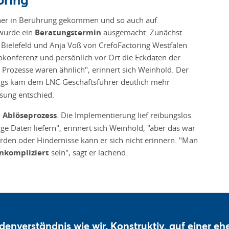
rher in Berührung gekommen und so auch auf
 wurde ein
Beratungstermin
ausgemacht. Zunächst
 Bielefeld und Anja Voß von CrefoFactoring Westfalen
konferenz und persönlich vor Ort die Eckdaten der
Prozesse waren ähnlich", erinnert sich Weinhold. Der
ngs kam dem LNC-Geschäftsführer deutlich mehr
ösung entschied.
 Ablöseprozess
. Die Implementierung lief reibungslos
e Daten liefern", erinnert sich Weinhold, "aber das war
ürden oder Hindernisse kann er sich nicht erinnern. "Man
nkompliziert
sein", sagt er lachend.
enverständnis wie wir. Konstruktiv, auf einer eh