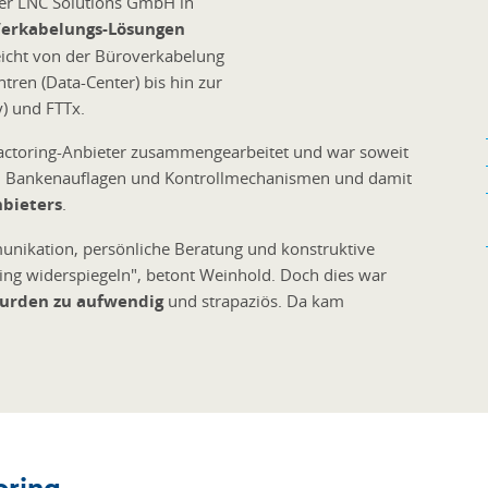
der LNC Solutions GmbH in
erkabelungs-Lösungen
reicht von der Büroverkabelung
tren (Data-Center) bis hin zur
) und FTTx.
actoring-Anbieter zusammengearbeitet und war soweit
ch Bankenauflagen und Kontrollmechanismen und damit
bieters
.
nikation, persönliche Beratung und konstruktive
ing widerspiegeln", betont Weinhold. Doch dies war
wurden zu aufwendig
und strapaziös. Da kam
oring