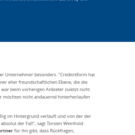
der Unternehmer besonders. "Creditreform hat
iner eher freundschaftlichen Ebene, die die
s war beim vorherigen Anbieter zuletzt nicht
ir möchten nicht andauernd hinterherlaufen
ällig im Hintergrund verläuft und von der der
 absolut der Fall", sagt Torsten Weinhold.
artner
für ihn gibt, dass Rückfragen,