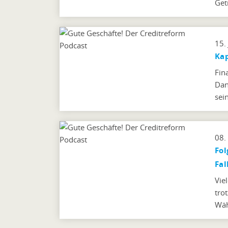
Get
15.
Kap
Fin
Dan
sei
08.
Fol
Fal
Vie
tro
Wäh