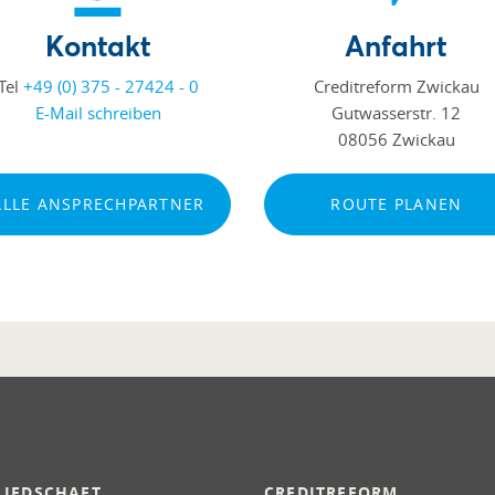
Kontakt
Anfahrt
Tel
+49 (0) 375 - 27424 - 0
Creditreform Zwickau
E-Mail schreiben
Gutwasserstr. 12
08056 Zwickau
ALLE ANSPRECHPARTNER
ROUTE PLANEN
LIEDSCHAFT
CREDITREFORM