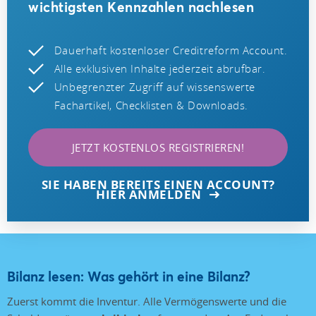
wichtigsten Kennzahlen nachlesen
Dauerhaft kostenloser Creditreform Account.
Alle exklusiven Inhalte jederzeit abrufbar.
Unbegrenzter Zugriff auf wissenswerte
Fachartikel, Checklisten & Downloads.
JETZT KOSTENLOS REGISTRIEREN!
SIE HABEN BEREITS EINEN ACCOUNT?
HIER ANMELDEN
Bilanz lesen: Was gehört in eine Bilanz?
Zuerst kommt die Inventur. Alle Vermögenswerte und die