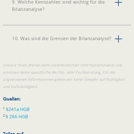
9. Welche Kennzahlen sind wichtig für die
Bilanzanalyse?
10. Was sind die Grenzen der Bilanzanalyse?
Unsere Texte dienen dem unverbindlichen Informationszweck und
ersetzen keine spezifische Rechts- oder Fachberatung. Für die
angebotenen Informationen geben wir keine Gewähr auf Richtigkeit
und Vollständigkeit.
Quellen:
1
§241a HGB
2
§ 266 HGB
Teilen auf