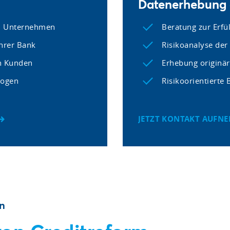
Datenerhebung a
em Unternehmen
Beratung zur Erfü
hrer Bank
Risikoanalyse der 
n Kunden
Erhebung originä
bogen
Risikoorientierte
JETZT KONTAKT AUFN
en