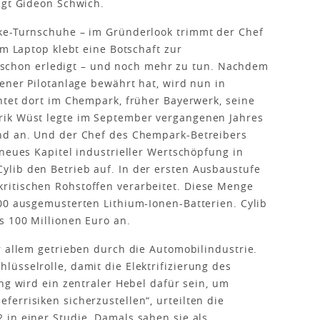
agt Gideon Schwich.
ke-Turnschuhe – im Gründerlook trimmt der Chef
em Laptop klebt eine Botschaft zur
st schon erledigt – und noch mehr zu tun. Nachdem
ener Pilotanlage bewährt hat, wird nun in
htet dort im Chempark, früher Bayerwerk, seine
rik Wüst legte im September vergangenen Jahres
nd an. Und der Chef des Chempark-Betreibers
neues Kapitel indus­trieller Wertschöpfung in
lib den Betrieb auf. In der ersten Ausbaustufe
itischen Rohstoffen verarbeitet. Diese Menge
00 ausgemusterten Lithium-Ionen-Batterien. Cylib
s 100 Millionen Euro an.
r allem getrieben durch die Automobilindustrie.
üsselrolle, damit die Elektrifizierung des
ng wird ein zentraler Hebel dafür sein, um
errisiken sicherzustellen“, urteilten die
in einer Studie. Damals sahen sie als