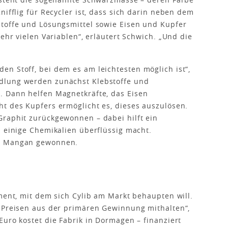
nifflig für Recycler ist, dass sich darin neben dem
stoffe und Lösungsmittel sowie Eisen und Kupfer
sehr vielen Variablen“, erläutert Schwich. „Und die
n Stoff, bei dem es am leichtesten möglich ist“,
dlung werden zunächst Klebstoffe und
. Dann helfen Magnetkräfte, das Eisen
t des Kupfers ermöglicht es, dieses auszulösen.
Graphit zurückgewonnen – dabei hilft ein
s einige Chemikalien überflüssig macht.
ie Mangan gewonnen.
ument, mit dem sich Cylib am Markt behaupten will.
n Preisen aus der primären Gewinnung mithalten“,
Euro kostet die Fabrik in Dormagen – finanziert