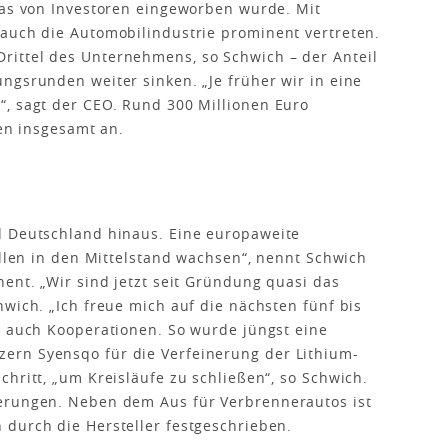
das von Investoren eingeworben wurde. Mit
 auch die Automobilindustrie prominent vertreten.
ittel des Unternehmens, so Schwich – der Anteil
ngsrunden weiter sinken. „Je früher wir in eine
“, sagt der CEO. Rund 300 Millionen Euro
ren insgesamt an.
d Deutschland hinaus. Eine europaweite
ollen in den Mittelstand wachsen“, nennt Schwich
nent. „Wir sind jetzt seit Gründung quasi das
wich. „Ich freue mich auf die nächsten fünf bis
n auch Kooperationen. So wurde jüngst eine
ern Syensqo für die Verfeinerung der Lithium-
hritt, „um Kreisläufe zu schließen“, so Schwich.
erungen. Neben dem Aus für Verbren­nerautos ist
 durch die Hersteller festgeschrieben.