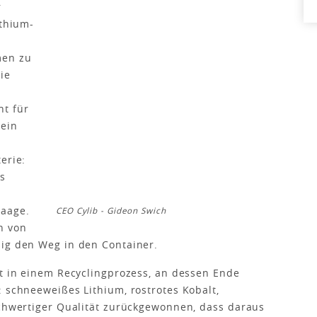
r
ithium-
men zu
ie
ht für
 ein
erie:
us
h
Waage.
CEO Cylib - Gideon Swich
n von
ßig den Weg in den Container.
tt in einem Recyclingprozess, an dessen Ende
: schneeweißes Lithium, rostrotes Kobalt,
ochwertiger Qualität zurückgewonnen, dass daraus