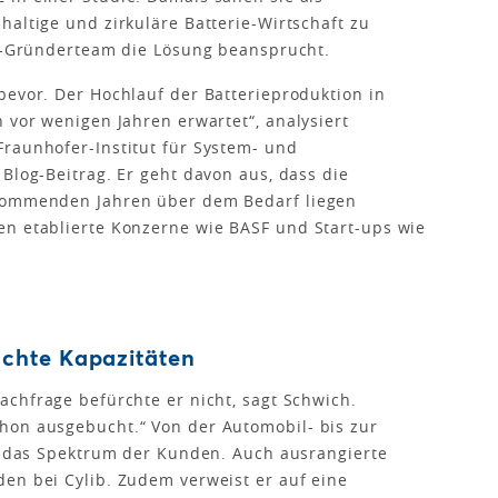
haltige und zirkuläre Batterie-Wirtschaft zu
ib-Gründerteam die Lösung beansprucht.
bevor. Der Hochlauf der Batterieproduktion in
 vor wenigen Jahren erwartet“, analysiert
raunhofer-Institut für System- und
Blog-Beitrag. Er geht davon aus, dass die
 kommenden Jahren über dem Bedarf liegen
n eta­blierte Konzerne wie BASF und Start-ups wie
chte Kapazitäten
achfrage befürchte er nicht, sagt Schwich.
hon ausgebucht.“ Von der Automobil- bis zur
he das Spek­trum der Kunden. Auch ausrangierte
en bei Cylib. Zudem verweist er auf eine