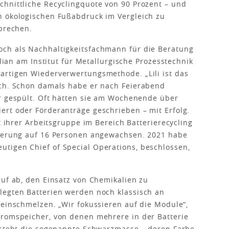
chnittliche Recyclingquote von 90 Prozent – und
n ökologischen Fußabdruck im Vergleich zu
sprechen.
ch als Nachhaltigkeitsfachmann für die Beratung
ilian am Institut für Metallurgische Prozesstechnik
artigen Wiederverwertungsmethode. „Lili ist das
ich. Schon damals habe er nach Feierabend
er gespült. Oft hätten sie am Wochenende über
ert oder Förderanträge geschrieben – mit Erfolg.
it ihrer Arbeitsgruppe im Bereich Batterierecycling
rderung auf 16 Personen angewachsen. 2021 habe
tigen Chief of Special Operations, beschlossen,
auf ab, den Einsatz von Chemikalien zu
legten Batterien werden noch klassisch an
 einschmelzen. „Wir fokussieren auf die Module“,
tromspeicher, von denen mehrere in der Batterie
ntsteht die sogenannte Schwarzmasse – deren Farbe