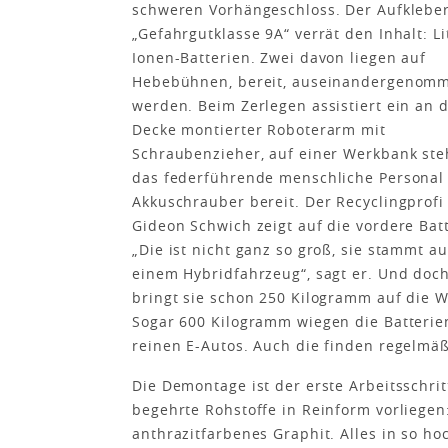
schweren Vorhängeschloss. Der Aufklebe
„Gefahrgutklasse 9A“ verrät den Inhalt: L
Ionen-Batterien. Zwei davon liegen auf
Hebebühnen, bereit, auseinandergenom
werden. Beim Zerlegen assistiert ein an d
Decke montierter Roboterarm mit
Schraubenzieher, auf einer Werkbank ste
das federführende menschliche Personal
Akkuschrauber bereit. Der Recy­clingprofi
Gideon Schwich zeigt auf die vordere Batt
„Die ist nicht ganz so groß, sie stammt a
einem Hybridfahrzeug“, sagt er. Und doc
bringt sie schon 250 Kilogramm auf die 
Sogar 600 Kilogramm wiegen die Batterie
reinen E-Autos. Auch die finden regelmä
Die Demontage ist der erste Arbeitsschri
begehrte Rohstoffe in Reinform vorliegen
anthrazitfarbenes Graphit. Alles in so h