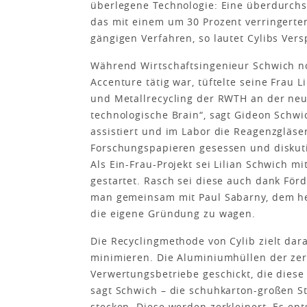
überlegene Technologie: Eine überdurchs
das mit einem um 30 Prozent verringerte
gängigen Verfahren, so lautet Cylibs Ver
Während Wirtschaftsingenieur Schwich no
Accenture tätig war, tüftelte seine Frau L
und Metallrecycling der RWTH an der neu
technologische Brain“, sagt Gideon Schw
assistiert und im Labor die Reagenzgläs
Forschungspapieren gesessen und diskuti
Als Ein-Frau-Projekt sei Lilian Schwich m
gestartet. Rasch sei diese auch dank Fö
man gemeinsam mit Paul Sabarny, dem heu
die eigene Gründung zu wagen.
Die Recyclingmethode von Cylib zielt dar
minimieren. Die Aluminiumhüllen der zer
Verwertungsbetriebe geschickt, die diese
sagt Schwich – die schuhkarton-großen S
stecken. Diese werden zerkleinert. Es e