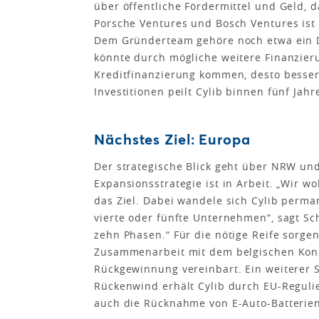
über öffentliche Fördermittel und Geld, 
Porsche Ventures und Bosch Ventures ist
Dem Gründerteam gehöre noch etwa ein Dr
könnte durch mögliche weitere Finanzieru
Kreditfinanzierung kommen, desto besser
Investitionen peilt Cylib binnen fünf Jah
Nächstes Ziel: Europa
Der strategische Blick geht über NRW un
Expansionsstrategie ist in Arbeit. „Wir w
das Ziel. Dabei wandele sich Cylib perma
vierte oder fünfte Unternehmen“, sagt Sch
zehn Phasen.“ Für die nötige Reife sorge
Zusammenarbeit mit dem belgischen Konz
Rückgewinnung vereinbart. Ein weiterer Sc
Rückenwind erhält Cylib durch EU-Reguli
auch die Rücknahme von E-Auto-Batterien