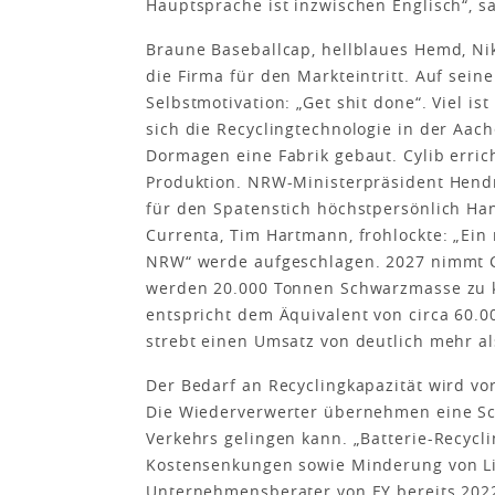
Hauptsprache ist inzwischen Englisch“, s
Braune Baseballcap, hellblaues Hemd, Ni
die Firma für den Markteintritt. Auf sein
Selbstmotivation: „Get shit done“. Viel i
sich die Recyclingtechnologie in der Aach
Dormagen eine Fabrik gebaut. Cylib erric
Produktion. NRW-Ministerpräsident Hend
für den Spatenstich höchstpersönlich Ha
Currenta, Tim Hartmann, frohlockte: „Ein 
NRW“ werde aufgeschlagen. 2027 nimmt Cy
werden 20.000 Tonnen Schwarzmasse zu kr
entspricht dem Äquivalent von circa 60.0
strebt einen Umsatz von deutlich mehr al
Der Bedarf an Recyclingkapazität wird vo
Die Wiederverwerter übernehmen eine Schl
Verkehrs gelingen kann. „Batterie-Recycli
Kostensenkungen sowie Minderung von Lief
Unternehmensberater von EY bereits 2022 