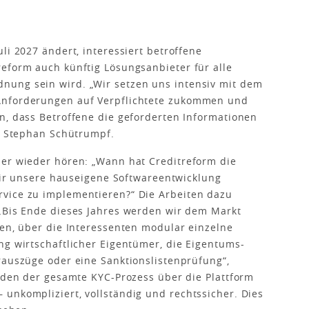
li 2027 ändert, interessiert betroffene
eform auch künftig Lösungsanbieter für alle
ung sein wird. „Wir setzen uns intensiv mit dem
Anforderungen auf Verpflichtete zukommen und
n, dass Betroffene die geforderten Informationen
rt Stephan Schütrumpf.
mer wieder hören: „Wann hat Creditreform die
 wir unsere hauseigene Softwareentwicklung
vice zu implementieren?“ Die Arbeiten dazu
 „Bis Ende dieses Jahres werden wir dem Markt
nen, über die Interessenten modular einzelne
ng wirtschaftlicher Eigentümer, die Eigentums-
rauszüge oder eine Sanktionslistenprüfung“,
unden der gesamte KYC-Prozess über die Plattform
unkompliziert, vollständig und rechtssicher. Dies