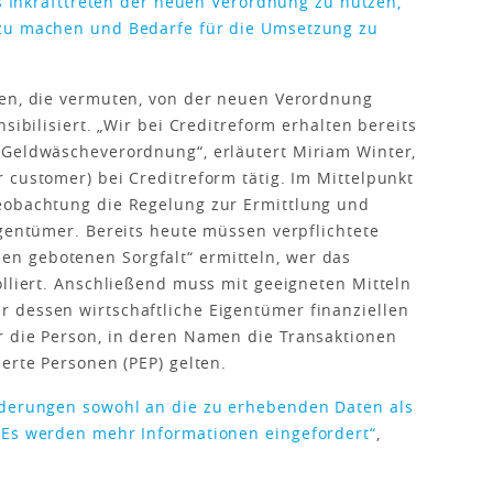
is Inkrafttreten der neuen Verordnung zu nutzen,
 zu machen und Bedarfe für die Umsetzung zu
men, die vermuten, von der neuen Verordnung
sibilisiert. „Wir bei Creditreform erhalten bereits
-Geldwäscheverordnung“, erläutert Miriam Winter,
 customer) bei Creditreform tätig. Im Mittelpunkt
eobachtung die Regelung zur Ermittlung und
igentümer. Bereits heute müssen verpflichtete
n gebotenen Sorgfalt“ ermitteln, wer das
olliert. Anschließend muss mit geeigneten Mitteln
 dessen wirtschaftliche Eigentümer finanziellen
r die Person, in deren Namen die Transaktionen
erte Personen (PEP) gelten.
rderungen sowohl an die zu erhebenden Daten als
 Es werden mehr Informationen eingefordert“
,