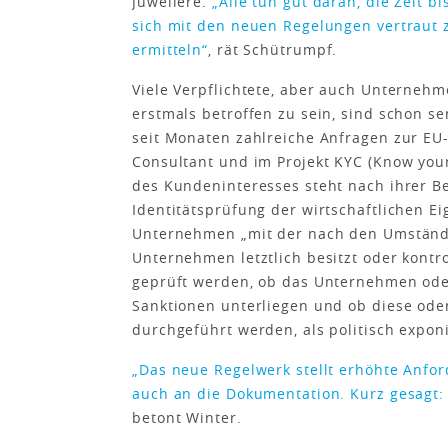
Juweliere.
„Alle tun gut daran, die Zeit b
sich mit den neuen Regelungen vertraut
ermitteln“
, rät Schütrumpf.
Viele Verpflichtete, aber auch Unterneh
erstmals betroffen zu sein, sind schon sen
seit Monaten zahlreiche Anfragen zur EU
Consultant und im Projekt KYC (Know your
des Kundeninteresses steht nach ihrer B
Identitätsprüfung der wirtschaftlichen E
Unternehmen „mit der nach den Umstände
Unternehmen letztlich besitzt oder kontr
geprüft werden, ob das Unternehmen oder
Sanktionen unterliegen und ob diese ode
durchgeführt werden, als politisch exponi
„Das neue Regelwerk stellt erhöhte Anfo
auch an die Dokumentation. Kurz gesagt:
betont Winter.