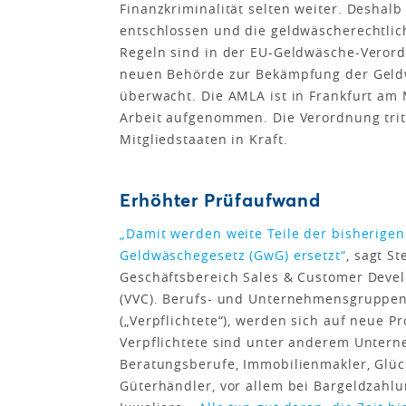
Finanzkriminalität selten weiter. Deshal
entschlossen und die geldwäscherechtlic
Regeln sind in der EU-Geldwäsche-Veror
neuen Behörde zur Bekämpfung der Geldw
überwacht. Die AMLA ist in Frankfurt am 
Arbeit aufgenommen. Die Verordnung tritt 
Mitgliedstaaten in Kraft.
Erhöhter Prüfaufwand
„Damit werden weite Teile der bisherige
Geldwäschegesetz (GwG) ersetzt“
, sagt S
Geschäftsbereich Sales & Customer Deve
(VVC). Berufs- und Unternehmensgruppen,
(„Verpflichtete“), werden sich auf neue 
Verpflichtete sind unter anderem Untern
Beratungsberufe, Immobilienmakler, Glück
Güterhändler, vor allem bei Bargeldzahl