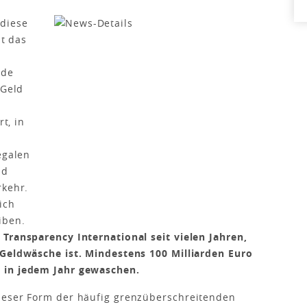
 diese
at das
rde
 Geld
rt, in
egalen
nd
rkehr.
ich
iben.
Transparency International seit vielen Jahren,
 Geldwäsche ist. Mindestens 100 Milliarden Euro
 in jedem Jahr gewaschen.
ieser Form der häufig grenzüberschreitenden