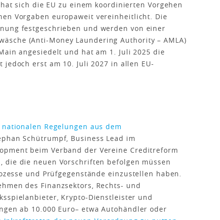
b hat sich die EU zu einem koordinierten Vorgehen
hen Vorgaben europaweit vereinheitlicht. Die
dnung festgeschrieben und werden von einer
äsche (Anti-Money Laundering Authority – AMLA)
Main angesiedelt und hat am 1. Juli 2025 die
jedoch erst am 10. Juli 2027 in allen EU-
n nationalen Regelungen aus dem
tephan Schüt­rumpf, Business Lead im
lopment beim Verband der Vereine Creditreform
 die die neuen Vorschriften befolgen müssen
Prozesse und Prüfgegenstände einzustellen haben.
ehmen des Finanzsektors, Rechts- und
sspielanbieter, Krypto-Dienstleister und
ungen ab 10.000 Euro– etwa Autohändler oder