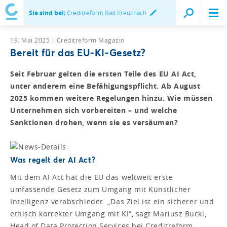
Sie sind bei:
Creditreform Bad Kreuznach
19. Mai 2025
Creditreform Magazin
Bereit für das EU-KI-Gesetz?
Seit Februar gelten die ersten Teile des EU AI Act,
unter anderem eine Befähigungspflicht. Ab August
2025 kommen weitere Regelungen hinzu. Wie müssen
Unternehmen sich vorbereiten – und welche
Sanktionen drohen, wenn sie es versäumen?
Was regelt der AI Act?
Mit dem AI Act hat die EU das weltweit erste
umfassende Gesetz zum Umgang mit Künstlicher
Intelligenz verabschiedet. „Das Ziel ist ein sicherer und
ethisch korrekter Umgang mit KI“, sagt Mariusz Bucki,
Head of Data Protection Services bei Creditreform