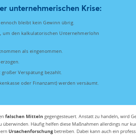
er unternehmerischen Krise:
dennoch bleibt kein Gewinn übrig.
s, um den kalkulatorischen Unternehmerlohn
entnommen als eingenommen.
berzogen.
großer Verspätung bezahlt.
ankenkasse oder Finanzamt) werden versäumt.
den
falschen Mitteln
gegengesteuert. Anstatt zu handeln, wird 
u überwinden. Häufig helfen diese Maßnahmen allerdings nur kurz.
dern
Ursachenforschung
betreiben. Dabei kann auch ein professi