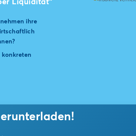
er Liquidität"
rnehmen ihre
irtschaftlich
nnen?
e konkreten
herunterladen!