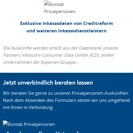
Exklusive Inkassodaten von Creditreform
und weiteren Inkassodienstleistern
Die Auskünfte werden erteilt aus der Datenbank unseres
Partners infoscore Consumer Data GmbH (ICD), einem
Unternehmen der Experian-Gruppe..
Jetzt unverbindlich beraten lassen
Wir beraten Sie gerne zu unseren Privatpersonen-Auskünften.
Nach dem Absenden des Formulars setzen wir uns umgehend
mit Ihnen in Verbindung.