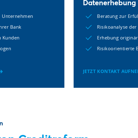
Datenerhebung a
em Unternehmen
Beratung zur Erfü
hrer Bank
Risikoanalyse der 
n Kunden
Erhebung originä
bogen
Risikoorientierte
JETZT KONTAKT AUFN
en