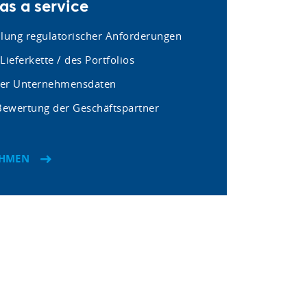
s a service
llung regulatorischer Anforderungen
Lieferkette / des Portfolios
rer Unternehmensdaten
 Bewertung der Geschäftspartner
EHMEN