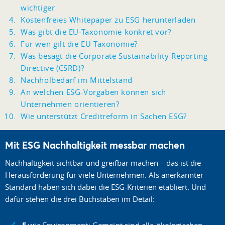
wichtiger
Kostenfreies Whitepaper zu ESG herunterladen
Was gibt die EU-Taxonomie konkret vor?
Für wen gilt die EU-Taxonomie?
Was besagt die Corporate Sustainability Reporting
Directive (CSRD)?
Nachholbedarf im Mittelstand
An welchen ESG-Vorgaben können sich
Unternehmen orientieren?
Wie unterstützt Creditreform in Sachen ESG?
Mit ESG Nachhaltigkeit messbar machen
Nachhaltigkeit sichtbar und greifbar machen – das ist die
Herausforderung für viele Unternehmen. Als anerkannter
Standard haben sich dabei die ESG-Kriterien etabliert. Und
dafür stehen die drei Buchstaben im Detail: