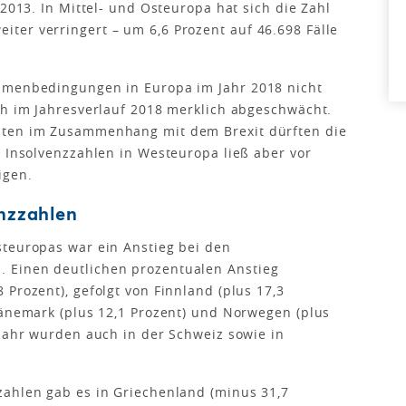
 2013. In Mittel- und Osteuropa hat sich die Zahl
ter verringert – um 6,6 Prozent auf 46.698 Fälle
hmenbedingungen in Europa im Jahr 2018 nicht
ch im Jahresverlauf 2018 merklich abgeschwächt.
iten im Zusammenhang mit dem Brexit dürften die
e Insolvenzzahlen in Westeuropa ließ aber vor
igen.
enzzahlen
steuropas war ein Anstieg bei den
 Einen deutlichen prozentualen Anstieg
Prozent), gefolgt von Finnland (plus 17,3
Dänemark (plus 12,1 Prozent) und Norwegen (plus
rjahr wurden auch in der Schweiz sowie in
zahlen gab es in Griechenland (minus 31,7