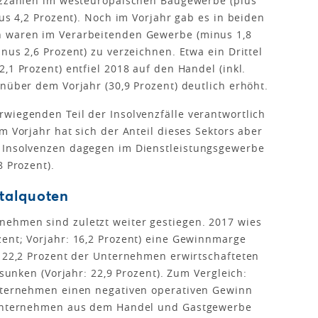
enzzahlen im westeuropäischen Baugewerbe (plus
lus 4,2 Prozent). Noch im Vorjahr gab es in beiden
n waren im Verarbeitenden Gewerbe (minus 1,8
nus 2,6 Prozent) zu verzeichnen. Etwa ein Drittel
,1 Prozent) entfiel 2018 auf den Handel (inkl.
enüber dem Vorjahr (30,9 Prozent) deutlich erhöht.
wiegenden Teil der Insolvenzfälle verantwortlich
m Vorjahr hat sich der Anteil dieses Sektors aber
 Insolvenzen dagegen im Dienstleistungsgewerbe
8 Prozent).
talquoten
ehmen sind zuletzt weiter gestiegen. 2017 wies
ent; Vorjahr: 16,2 Prozent) eine Gewinnmarge
h 22,2 Prozent der Unternehmen erwirtschafteten
esunken (Vorjahr: 22,9 Prozent). Zum Vergleich:
Unternehmen einen negativen operativen Gewinn
n Unternehmen aus dem Handel und Gastgewerbe