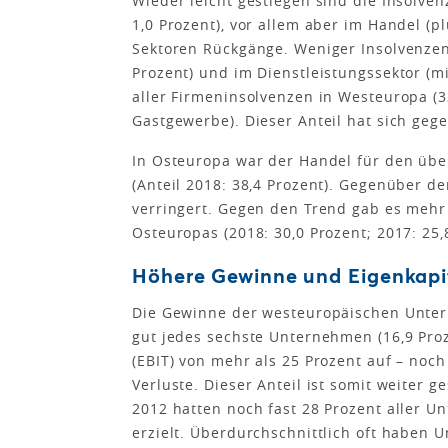
Wieder leicht gestiegen sind die Insolv
1,0 Prozent), vor allem aber im Handel (p
Sektoren Rückgänge. Weniger Insolvenze
Prozent) und im Dienstleistungssektor (mi
aller Firmeninsolvenzen in Westeuropa (32
Gastgewerbe). Dieser Anteil hat sich geg
In Osteuropa war der Handel für den über
(Anteil 2018: 38,4 Prozent). Gegenüber de
verringert. Gegen den Trend gab es mehr
Osteuropas (2018: 30,0 Prozent; 2017: 25,
Höhere Gewinne und Eigenkapi
Die Gewinne der westeuropäischen Untern
gut jedes sechste Unternehmen (16,9 Proz
(EBIT) von mehr als 25 Prozent auf – noc
Verluste. Dieser Anteil ist somit weiter g
2012 hatten noch fast 28 Prozent aller 
erzielt. Überdurchschnittlich oft habe