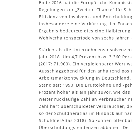
Ende 2016 hat die Europäische Kommissio
Regelungen zur „Zweiten Chance“ für Sc
Effizienz von Insolvenz- und Entschuldun
insbesondere eine Verkürzung der Entschu
Ergebnis bedeutete dies eine Halbierung
Wohlverhaltensperiode von sechs Jahren a
Stärker als die Unternehmensinsolvenzen
Jahr 2018. Um 4,7 Prozent bzw. 3.360 Per
(2017: 71.960). Ein vergleichbarer Wert w
Ausschlaggebend für den anhaltend posit
Arbeitsmarktentwicklung in Deutschland.
Stand seit 1990. Die Bruttolöhne und -g
Prozent höher als ein Jahr zuvor, wie das
weiter rückläufige Zahl an Verbraucheri
Zahl hart überschuldeter Verbraucher, di
so der Schuldneratlas im Hinblick auf ha
SchuldnerAltas 2018). So können offenb
Überschuldungstendenzen abbauen. Der Sc