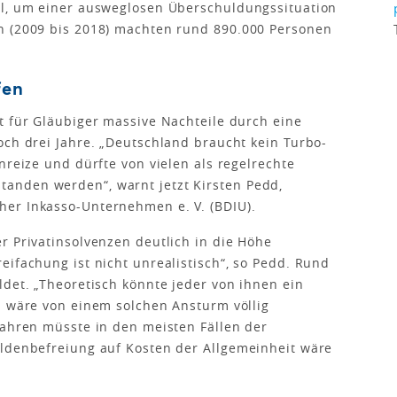
el, um einer ausweglosen Überschuldungssituation
n (2009 bis 2018) machten rund 890.000 Personen
fen
t für Gläubiger massive Nachteile durch eine
och drei Jahre. „Deutschland braucht kein Turbo-
nreize und dürfte von vielen als regelrechte
anden werden“, warnt jetzt Kirsten Pedd,
er Inkasso-Unternehmen e. V. (BDIU).
r Privatinsolvenzen deutlich in die Höhe
eifachung ist nicht unrealistisch“, so Pedd. Rund
ldet. „Theoretisch könnte jeder von ihnen ein
z wäre von einem solchen Ansturm völlig
fahren müsste in den meisten Fällen der
uldenbefreiung auf Kosten der Allgemeinheit wäre