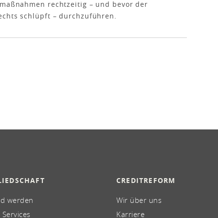
omaßnahmen rechtzeitig – und bevor der
echts schlüpft – durchzuführen.
LIEDSCHAFT
CREDITREFORM
ed werden
Wir über uns
 Services
Karriere