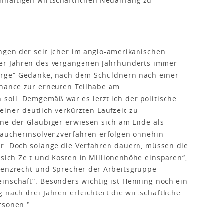
hhaltigen wirtschaftlichen Neuanfang zu
ngen der seit jeher im anglo-amerikanischen
0er Jahren des vergangenen Jahrhunderts immer
arge“-Gedanke, nach dem Schuldnern nach einer
Chance zur erneuten Teilhabe am
soll. Demgemäß war es letztlich der politische
t einer deutlich verkürzten Laufzeit zu
nne der Gläubiger erwiesen sich am Ende als
braucherinsolvenzverfahren erfolgen ohnehin
er. Doch solange die Verfahren dauern, müssen die
 sich Zeit und Kosten in Millionenhöhe einsparen“,
lvenzrecht und Sprecher der Arbeitsgruppe
inschaft“. Besonders wichtig ist Henning noch ein
 nach drei Jahren erleichtert die wirtschaftliche
rsonen.“