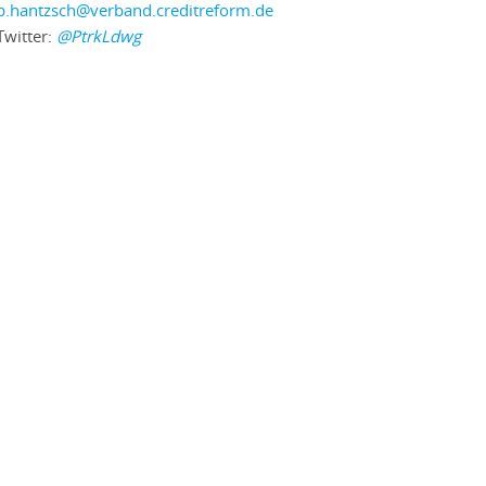
p.hantzsch@verband.creditreform.de
Twitter:
@PtrkLdwg