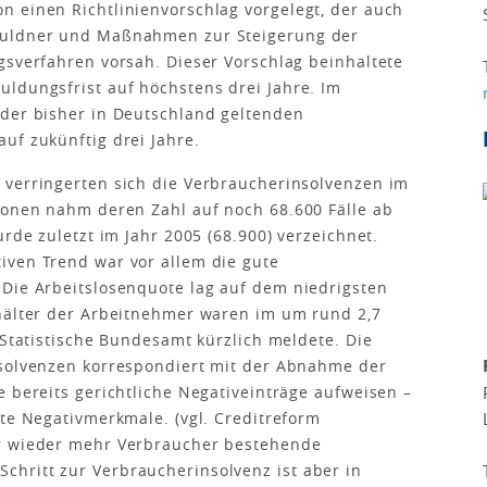
n einen Richtlinienvorschlag vorgelegt, der auch
huldner und Maßnahmen zur Steigerung der
gsverfahren vorsah. Dieser Vorschlag beinhaltete
ldungsfrist auf höchstens drei Jahre. Im
 der bisher in Deutschland geltenden
uf zukünftig drei Jahre.
 verringerten sich die Verbraucherinsolvenzen im
sonen nahm deren Zahl auf noch 68.600 Fälle ab
urde zuletzt im Jahr 2005 (68.900) verzeichnet.
iven Trend war vor allem die gute
 Die Arbeitslosenquote lag auf dem niedrigsten
ehälter der Arbeitnehmer waren im um rund 2,7
 Statistische Bundesamt kürzlich meldete. Die
nsolvenzen korrespondiert mit der Abnahme der
e bereits gerichtliche Negativeinträge aufweisen –
rte Negativmerkmale. (vgl. Creditreform
ar wieder mehr Verbraucher bestehende
hritt zur Verbraucherinsolvenz ist aber in