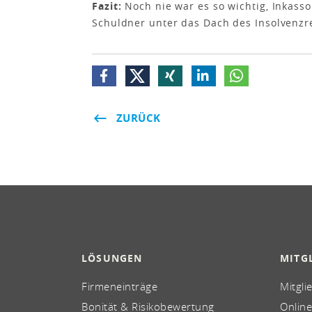
Fazit:
Noch nie war es so wichtig, Inkass
Schuldner unter das Dach des Insolvenzr
ZURÜCK
LÖSUNGEN
MITG
Firmeneinträge
Mitgli
Bonität & Risikobewertung
Online