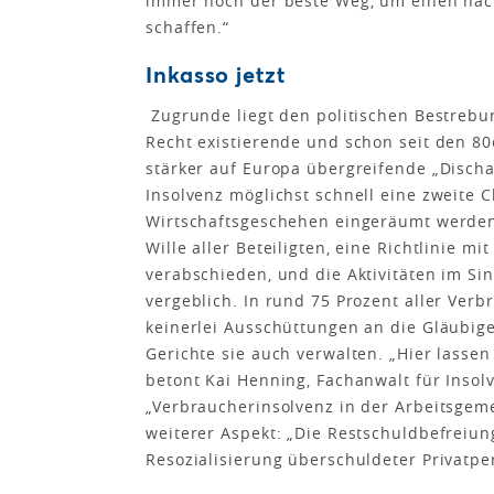
immer noch der beste Weg, um einen nac
schaffen.“
Inkasso jetzt
Zugrunde liegt den politischen Bestrebu
Recht existierende und schon seit den 8
stärker auf Europa übergreifende „Disch
Insolvenz möglichst schnell eine zweite 
Wirtschaftsgeschehen eingeräumt werden 
Wille aller Beteiligten, eine Richtlinie mi
verabschieden, und die Aktivitäten im Si
vergeblich. In rund 75 Prozent aller Ver
keinerlei Ausschüttungen an die Gläubig
Gerichte sie auch verwalten. „Hier lassen
betont Kai Henning, Fachanwalt für Inso
„Verbraucherinsolvenz in der Arbeitsgeme
weiterer Aspekt: „Die Restschuldbefreiung
Resozialisierung überschuldeter Privatpe